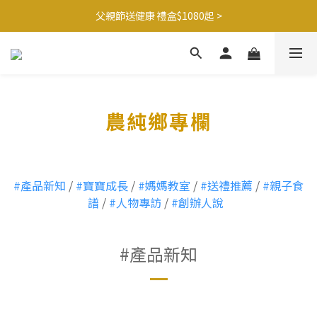
父親節送健康 禮盒$1080起 >
滿$1250免運費 立即選購>
🍊橘子姐姐 香蕉哥哥🍌聯名益生菌77折起 ＞
滿$1250免運費 立即選購>
農純鄉專欄
#產品新知
/
#寶寶成長
/
#媽媽教室
/
#送禮推薦
/
#親子食
譜
/
#人物專訪
/
#創辦人說
#產品新知