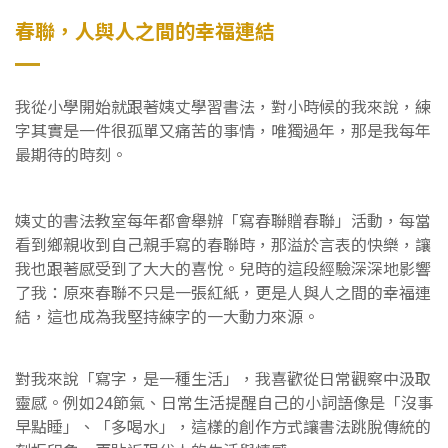
0
春聯，人與人之間的幸福連結
我從小學開始就跟著姨丈學習書法，對小時候的我來說，練
字其實是一件很孤單又痛苦的事情，唯獨過年，那是我每年
最期待的時刻。
姨丈的書法教室每年都會舉辦「寫春聯贈春聯」活動，每當
看到鄉親收到自己親手寫的春聯時，那溢於言表的快樂，讓
我也跟著感受到了大大的喜悅。兒時的這段經驗深深地影響
了我：原來春聯不只是一張紅紙，更是人與人之間的幸福連
結，這也成為我堅持練字的一大動力來源。
對我來說「寫字，是一種生活」，我喜歡從日常觀察中汲取
靈感。例如24節氣、日常生活提醒自己的小詞語像是「沒事
早點睡」、「多喝水」，這樣的創作方式讓書法跳脫傳統的