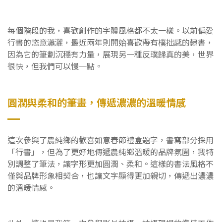
每個階段的我，喜歡創作的字體風格都不太一樣。以前偏愛
行書的恣意瀟灑，最近兩年則開始喜歡帶有樸拙感的隸書，
因為它的筆劃沉穩有力量，展現另一種反璞歸真的美，世界
很快，但我們可以慢一點。
圓潤與柔和的筆畫，傳遞濃濃的溫暖情感
這次參與了農純鄉的歡喜如意春節禮盒題字，書寫部分採用
「行書」，但為了更好地傳遞農純鄉溫暖的品牌氛圍，我特
別調整了筆法，讓字形更加圓潤、柔和。這樣的書法風格不
僅與品牌形象相契合，也讓文字顯得更加親切，傳遞出濃濃
的溫暖情感。