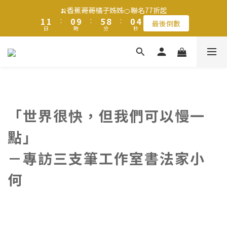
2
2
2
2
1
1
6
6
9
9
1
1
5
5
🍌香蕉哥哥橘子姊姊🍊聯名77折起
🍌香蕉哥哥橘子姊姊🍊聯名77折起
1
1
1
1
:
:
0
0
9
9
:
:
5
5
8
8
:
:
0
0
4
4
最後倒數
最後倒數
日
日
9
時
時
分
分
9
秒
秒
0
0
0
0
8
8
4
4
7
7
3
3
9
9
8
8
7
7
3
3
6
6
2
2
8
8
7
7
6
6
2
2
5
5
1
1
滿$1250免運費 立即選購>
7
7
6
6
5
5
1
1
4
4
0
0
6
6
5
5
9
4
4
0
0
3
3
5
5
4
9
4
8
3
3
2
2
父親節送健康 禮盒$1080起 >
4
4
3
8
3
7
2
2
1
1
3
3
2
7
2
6
1
1
0
0
「世界很快，但我們可以慢一
2
2
1
6
9
1
5
🍌香蕉哥哥橘子姊姊🍊聯名77折起
0
0
1
1
:
0
9
:
5
8
:
0
4
點」
最後倒數
日
時
分
秒
0
0
8
4
7
3
7
3
6
2
－專訪三支筆工作室書法家小
6
2
5
1
何
5
1
4
0
4
0
3
3
2
2
1
1
0