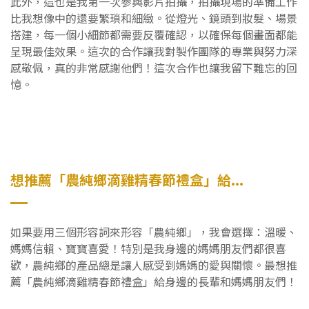
此外，這也是我第一次參與影片拍攝，拍攝現場的準備工作
比我想像中的還要繁瑣和細緻。從燈光、鏡頭到妝髮、場景
搭建，每一個小細節都需要反覆確認，以確保每個畫面都能
呈現最佳效果。這次的合作讓我對製作團隊的專業與努力深
感敬佩，真的非常感謝他們！這次合作也讓我留下難忘的回
憶。
想推薦「農純鄉滴雞精春節禮盒」給...
如果要用三個形容詞來形容「農純鄉」，我會選擇：溫暖、
媽媽信賴、寶寶喜愛！特別是我身邊的媽媽朋友們都很喜
歡，農純鄉的產品總是讓人感受到媽媽的愛與關懷。最想推
薦「農純鄉滴雞精春節禮盒」給身邊的長輩和媽媽朋友們！