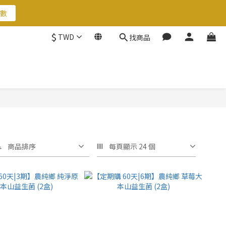
數
數
$
TWD
找商品
數
商品排序
每頁顯示 24 個