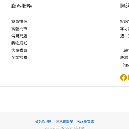
顧客服務
聯
會員禮遇
客服電
實體門市
亦可
常見問題
週一至
購物須知
大量購買
吉康
企業採購
統編
（僅
條款與細則
｜
隱私權政策
｜
防詐騙宣導
Copyright© 2021 農純鄉