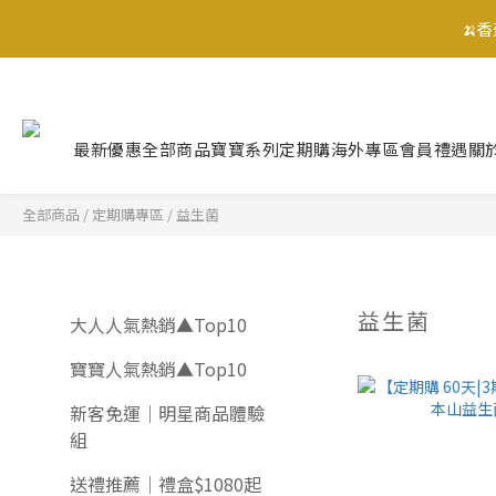
🍌
🍌
最新優惠
全部商品
寶寶系列
定期購
海外專區
會員禮遇
關
🍌
全部商品
/
定期購專區
/
益生菌
益生菌
大人人氣熱銷▲Top10
寶寶人氣熱銷▲Top10
新客免運｜明星商品體驗
組
送禮推薦｜禮盒$1080起