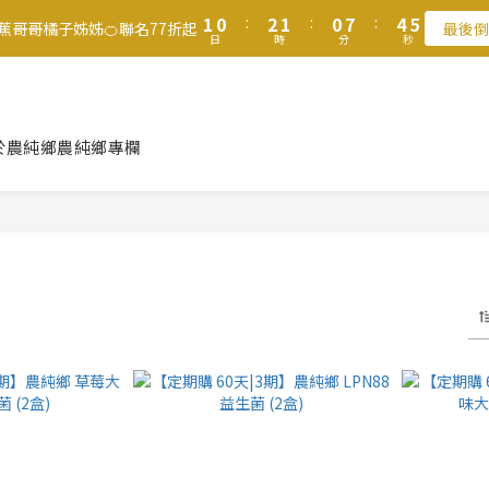
2
2
1
1
3
3
2
2
1
1
8
8
5
5
5
5
9
8
9
8
1
1
0
0
:
:
2
2
1
1
:
:
0
0
7
7
:
:
4
4
4
4
8
7
9
8
7
香蕉哥哥橘子姊姊🍊聯名77折起
香蕉哥哥橘子姊姊🍊聯名77折起
最後倒
最後倒
日
日
時
時
分
分
秒
秒
0
0
1
1
0
0
6
6
3
3
3
3
7
6
8
7
6
0
0
5
5
2
2
2
2
6
5
7
6
5
9
9
滿$1250免運費 立即選購>
4
4
1
1
1
1
5
4
6
5
4
8
8
3
3
0
0
0
0
4
3
5
4
3
7
7
父親節送健康 禮盒$1080起 >
2
2
3
2
4
3
2
9
6
6
於農純鄉
農純鄉專欄
1
1
2
1
3
2
1
8
5
5
0
0
1
0
:
2
1
:
0
7
:
4
4
香蕉哥哥橘子姊姊🍊聯名77折起
最後倒
日
時
分
秒
0
1
0
6
3
3
0
5
2
2
4
1
1
3
0
0
2
1
0