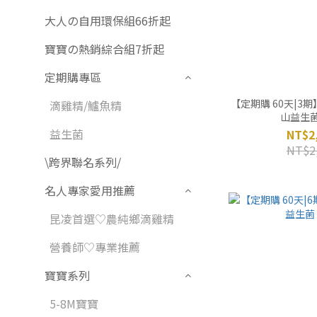
大人の自用環保組66折起
寶寶の熱銷綜合組7折起
定期購專區
【定期購 60天|3
滴雞精/鱸魚精
山益生菌 
益生菌
NT$2
NT$2
\跨界聯名系列/
名人專家愛用推薦
昆凌首選♡農純鄉滴雞精
營養師♡專業推薦
寶寶系列
5-8M寶寶