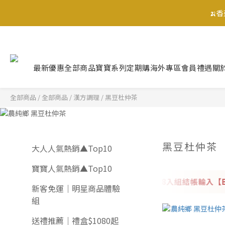
🍌
🍌
最新優惠
全部商品
寶寶系列
定期購
海外專區
會員禮遇
關
🍌
全部商品
/
全部商品
/
漢方調理
/
黑豆杜仲茶
黑豆杜仲茶
大人人氣熱銷▲Top10
寶寶人氣熱銷▲Top10
黑豆杜仲茶8入組結帳輸入【BA
新客首購免運 ✦
新客免運｜明星商品體驗
組
送禮推薦｜禮盒$1080起