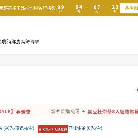
1
1
1
1
5
5
1
1
8
8
3
3
3
3
8
8
8
0
0
9
9
:
:
0
0
4
4
:
:
0
0
7
7
:
:
2
2
2
2
7
7
7
9
9
香蕉哥哥橘子姊姊🍊聯名77折起
香蕉哥哥橘子姊姊🍊聯名77折起
最後倒
最後倒
日
日
時
時
分
分
秒
秒
8
8
3
3
6
6
1
1
1
1
6
6
6
8
8
7
7
2
2
5
5
0
0
0
0
5
5
9
5
7
7
滿$1250免運費 立即選購>
6
6
1
1
4
4
4
4
8
4
6
6
5
5
0
0
3
3
3
3
7
3
5
5
父親節送健康 禮盒$1080起 >
4
4
2
2
2
2
6
2
9
4
4
於農純鄉
農純鄉專欄
3
3
1
1
1
1
5
1
8
3
3
2
2
0
0
0
9
:
0
4
:
0
7
:
2
2
香蕉哥哥橘子姊姊🍊聯名77折起
最後倒
日
時
分
秒
1
1
8
3
6
1
1
0
0
7
2
5
0
0
6
1
4
5
0
3
4
2
3
1
2
0
1
CK】享優惠
黑豆杜仲茶8入組結帳輸入
新客首購免運 ✦
0
新客輸入折扣碼免運