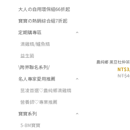
大人の自用環保組66折起
寶寶の熱銷綜合組7折起
定期購專區
滴雞精/鱸魚精
益生菌
農純鄉 黑豆杜仲茶 
\跨界聯名系列/
NT$3
NT$4
名人專家愛用推薦
昆凌首選♡農純鄉滴雞精
營養師♡專業推薦
寶寶系列
5-8M寶寶