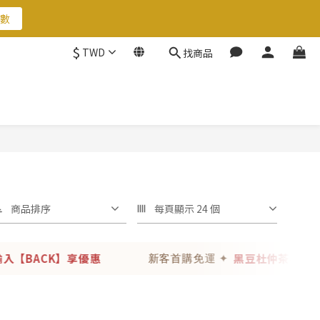
數
數
$
TWD
找商品
數
商品排序
每頁顯示 24 個
【BACK】享優惠
黑豆杜仲茶8入組結
新客首購免運 ✦