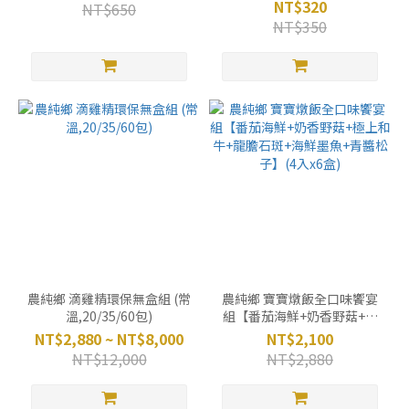
貝】
NT$320
NT$650
NT$350
農純鄉 滴雞精環保無盒組 (常
農純鄉 寶寶燉飯全口味饗宴
溫,20/35/60包)
組【番茄海鮮+奶香野菇+極
上和牛+龍膽石斑+海鮮墨魚
NT$2,880 ~ NT$8,000
NT$2,100
+青醬松子】(4入x6盒)
NT$12,000
NT$2,880