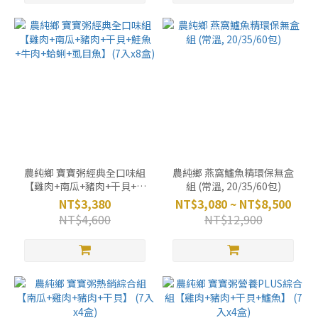
農純鄉 寶寶粥經典全口味組
農純鄉 燕窩鱸魚精環保無盒
【雞肉+南瓜+豬肉+干貝+鮭
組 (常溫, 20/35/60包)
魚+牛肉+蛤蜊+虱目魚】(7入
NT$3,380
NT$3,080 ~ NT$8,500
x8盒)
NT$4,600
NT$12,900