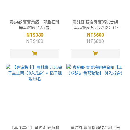
農純鄉 寶寶燉飯｜龍膽石斑
農純鄉 蔬食寶寶粥綜合組
櫛瓜燉飯 (4入/盒)
【瓜瓜藜麥+菠菠燕麥】(4入
x2盒)
NT$380
NT$600
NT$480
NT$800
【專注集中】農純鄉 元氣橘
農純鄉 寶寶燴麵綜合組【玉