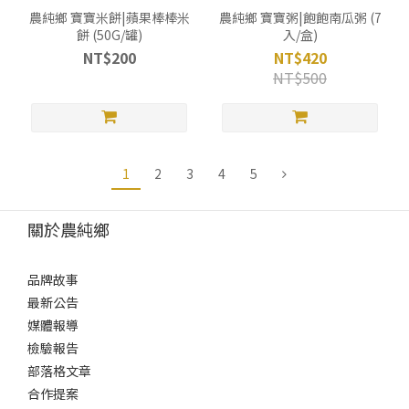
農純鄉 寶寶米餅|蘋果棒棒米
農純鄉 寶寶粥|飽飽南瓜粥 (7
餅 (50G/罐)
入/盒)
NT$200
NT$420
NT$500
1
2
3
4
5
關於農純鄉
品牌故事
最新公告
媒體報導
檢驗報告
部落格文章
合作提案