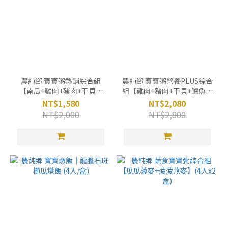
農純鄉 寶寶粥熱銷綜合組
農純鄉 寶寶粥營養PLUS綜合
【南瓜+雞肉+豬肉+干貝】
組【雞肉+豬肉+干貝+鱸魚】
(7入x4盒)
(7入x4盒)
NT$1,580
NT$2,080
NT$2,000
NT$2,800