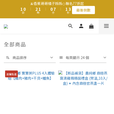
1
0
:
2
1
:
0
7
:
1
3
最後倒數
2
1
3
2
1
8
2
4
🍌香蕉哥哥橘子姊姊🍊聯名77折起
日
9
時
9
分
秒
0
1
0
6
0
2
1
0
:
2
1
:
0
7
:
1
3
9
8
9
8
9
最後倒數
0
5
1
日
時
分
秒
0
1
0
6
0
2
8
7
9
8
7
8
4
0
滿$1250免運費 立即選購>
0
5
1
7
6
8
7
6
7
9
3
4
0
6
5
7
6
5
6
8
2
3
5
4
6
5
4
5
7
1
父親節送健康 禮盒$1080起 >
2
4
3
5
4
3
4
6
0
全部商品
1
3
2
4
3
2
9
3
5
0
2
1
3
2
1
8
2
4
🍌香蕉哥哥橘子姊姊🍊聯名77折起
1
0
:
2
1
:
0
7
:
1
3
商品排序
每頁顯示 24 個
最後倒數
日
時
分
秒
0
1
0
6
0
2
0
5
1
4
0
首購免運
3
2
1
0