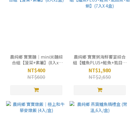
農純鄉 寶寶麵｜mini米麵綜
農純鄉 寶寶粥海鮮饗宴綜合
合組【菠菜+紫薯】(8入x2
組【鱸魚PLUS+鮭魚+虱目魚
盒)
+蛤蜊】(7入X 4盒)
NT$400
NT$1,980
NT$600
NT$2,650