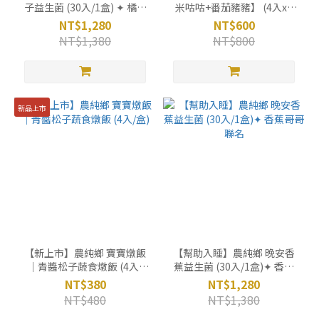
子益生菌 (30入/1盒) ✦ 橘子
米咕咕+番茄豬豬】 (4入x2
姐姐聯名
盒)
NT$1,280
NT$600
NT$1,380
NT$800
新品上市
【新上市】農純鄉 寶寶燉飯
【幫助入睡】農純鄉 晚安香
｜青醬松子蔬食燉飯 (4入/
蕉益生菌 (30入/1盒)✦ 香蕉
盒)
哥哥聯名
NT$380
NT$1,280
NT$480
NT$1,380