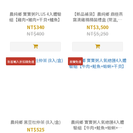
農純鄉 寶寶粥PLUS 4入體驗
【新品補貨】農純鄉 鼎極燕
組【雞肉+豬肉+干貝+鱸魚】
窩滴雞精精裝禮盒 (常溫,10
入/盒) ✦ 內含鼎極官燕盞一
NT$340
NT$3,500
片
NT$400
NT$5,250
新客輸入折扣碼免運
首購免運
農純鄉 黑豆杜仲茶 (8入/盒)
農純鄉 寶寶粥人氣總匯4入體
驗組【牛肉+鮭魚+蛤蜊+干
NT$525