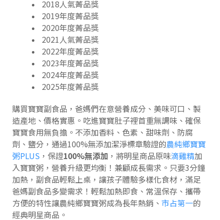
2018人氣菁品獎
2019年度菁品獎
2020年度菁品獎
2021人氣菁品獎
2022年度菁品獎
2023年度菁品獎
2024年度菁品獎
2025年度菁品獎
購買寶寶副食品，爸媽們在意營養成分、美味可口、製
造產地、價格實惠。吃進寶寶肚子裡首重無調味、確保
寶寶食用無負擔。不添加香料、色素、甜味劑、防腐
劑、鹽分，通過100%無添加潔淨標章驗證的
農純鄉寶寶
粥PLUS
，保證
100%無添加
，將明星商品原味
滴雞精
加
入寶寶粥，營養升級更均衡！兼顧成長需求。只要3分鐘
加熱，副食品輕鬆上桌，讓孩子體驗多樣化食材，滿足
爸媽副食品多變需求！輕鬆加熱即食、常溫保存、攜帶
方便的特性讓農純鄉寶寶粥成為長年熱銷、
市占第一
的
經典明星商品。