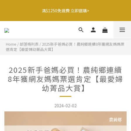
9
8
8
8
3
2
0
6
2
1
1
1
6
5
3
9
🍌香蕉哥哥橘子姊姊🍊聯名77折起
8
7
7
7
9
2
1
5
滿$1250免運費 立即選購>
1
0
:
0
0
:
5
4
:
2
8
最後倒數
7
6
6
6
8
1
0
4
日
時
分
秒
0
4
3
1
7
6
5
5
5
9
7
0
3
3
2
0
6
5
4
4
4
9
8
6
2
2
1
5
父親節送健康 禮盒$1080起 >
4
3
3
3
8
7
5
1
1
0
4
3
2
2
2
7
6
4
0
0
3
Home
/
部落格列表
/
2025新手爸媽必買！農純鄉連續8年獲網友媽媽票
2
1
1
1
6
5
3
9
🍌香蕉哥哥橘子姊姊🍊聯名77折起
選肯定【最愛婦幼菁品大賞】
2
1
0
:
0
0
:
5
4
:
2
8
最後倒數
1
日
時
分
秒
0
4
3
1
7
0
3
2
0
6
2025新手爸媽必買！農純鄉連續
2
1
5
8年獲網友媽媽票選肯定【最愛婦
1
0
4
幼菁品大賞】
0
3
2
1
0
2024-02-02