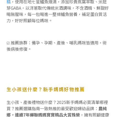
精
，使用在地七星鱸魚燉滴，添加珍貴燕窩萃取、米胚
芽GABA，以洋蔥取代傳統米酒調味，不含酒精、鮮甜好
喝無腥味，每一包喝進一整條鱸魚營養，補足蛋白質活
力，好好照顧每位媽咪。
推薦族群：備孕、孕期、產後、哺乳媽咪皆適用，術
☑
後病後修復。
生小孩送什麼？新手媽媽好物推薦
生小孩、產後禮物送什麼？2025新手媽媽必買清單哪裡
買？推薦選購指南一致熱推的最受歡迎婦幼品牌：
農純
鄉，連續7年蟬聯媽媽寶寶精品大賞殊榮
，擁有照顧健康