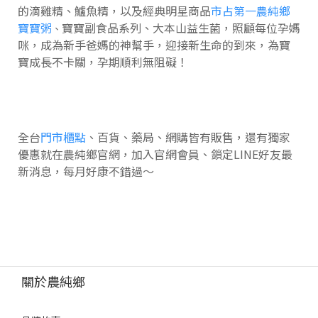
的滴雞精、鱸魚精，以及經典明星商品
市占第一農純鄉
寶寶粥
寶寶副食品系列、大本山益生菌，照顧每位孕媽
、
咪，成為新手爸媽的神幫手，迎接新生命的到來，為寶
寶成長不卡關，孕期順利無阻礙！
全台
門市櫃點
、百貨、藥局、網購皆有販售，還有獨家
優惠就在農純鄉官網，加入官網會員、鎖定LINE好友最
新消息，每月好康不錯過～
關於農純鄉