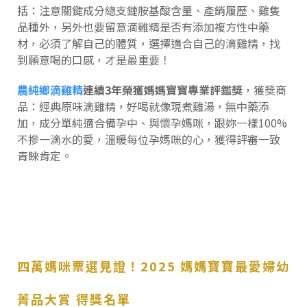
括：注意關鍵成分總支鏈胺基酸含量、產銷履歷、雞隻
品種外，另外也要留意滴雞精是否有添加複方性中藥
材，必須了解自己的體質，選擇適合自己的滴雞精，找
到願意喝的口感，才是最重要！
農純鄉滴雞精
連續3年榮獲媽媽寶寶專業評鑑獎
，獲獎商
品：經典原味滴雞精，好喝就像現煮雞湯，無中藥添
加，成分單純適合備孕中、與懷孕媽咪，跟妳一樣100%
不摻一滴水的愛，溫暖每位孕媽咪的心，獲得評審一致
青睞肯定。
四萬媽咪票選見證！2025 媽媽寶寶最愛婦幼
菁品大賞 得獎名單