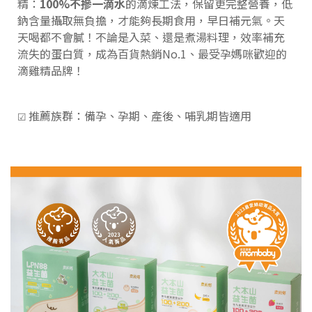
精：
100%不摻一滴水
的滴煉工法，保留更完整營養，低
鈉含量攝取無負擔，才能夠長期食用，早日補元氣。天
天喝都不會膩！不論是入菜、還是煮湯料理，效率補充
流失的蛋白質，成為百貨熱銷No.1、最受孕媽咪歡迎的
滴雞精品牌！
推薦族群：備孕、孕期、產後、哺乳期皆適用
☑