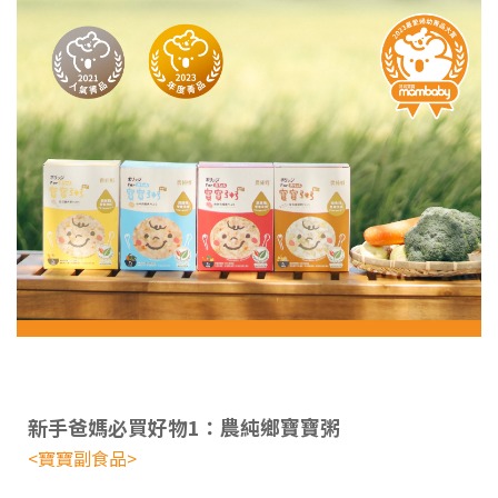
新手爸媽必買好物1：農純鄉寶寶粥
<寶寶副食品>