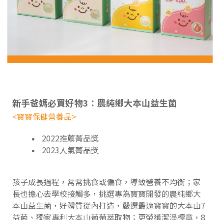
新手爸媽必買好物3：農純鄉大本山益生菌
<寶寶保健營養品>
2022推薦菁品獎
2023人氣菁品獎
孩子成長過程，常常挑食或偏食，導致營養不均衡；家
長也擔心去學校接觸多，挑選專為寶寶開發的農純鄉大
本山益生菌，好體質從內打造，嚴選最適寶寶的大本山7
益菌、獨家專利大本山葡萄萃取物；更榮獲潔淨標章，8