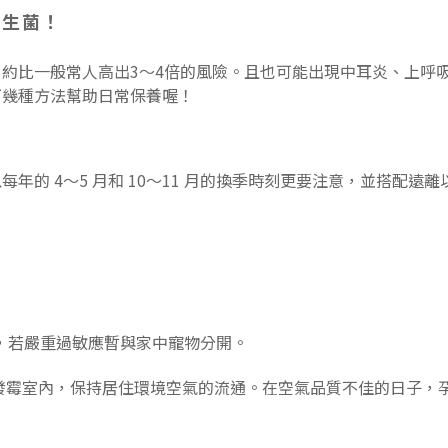
益生菌！
約比一般常人高出3～4倍的風險。且也可能出現中耳炎、上呼
下幾種方法幫助日常保養喔！
的 4～5 月和 10～11 月的換季時刻更要注意，並搭配遠
，若嚴重過敏應暫與家中寵物分開。
發霉室內，保持居住環境空氣的流通。在空氣品質不佳的日子，