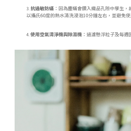
抗過敏防蟎
：因為塵蟎會鑽入織品孔隙中孳生，
以攝氏60度的熱水清洗浸泡10分鐘左右，並避免
使用空氣清淨機與除濕機
：過濾懸浮粒子及每週固