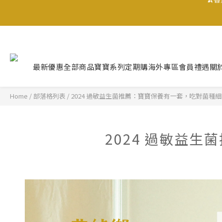
🍌
🍌
最新優惠
全部商品
寶寶系列
定期購
海外專區
會員禮遇
關
Home
/
部落格列表
/
2024 過敏益生菌推薦：寶寶保養有一套，吃對菌種
2024 過敏益