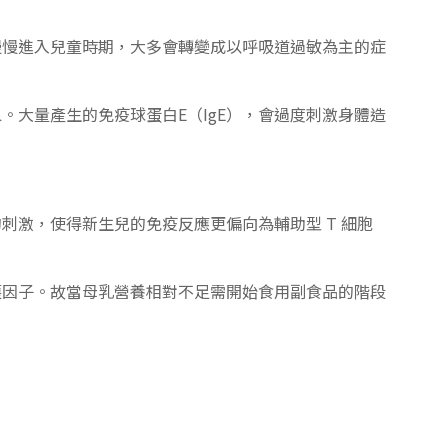
慢慢進入兒童時期，大多會轉變成以呼吸道過敏為主的症
大量產生的免疫球蛋白E（IgE），會過度刺激身體造
激，使得新生兒的免疫反應更偏向為輔助型 T 細胞
護因子。故當母乳營養相對不足需開始食用副食品的階段