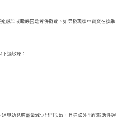
吸道感染或睡眠困難等併發症。如果發現家中寶寶在換季
離以下過敏原：
孕婦與幼兒應盡量減少出門次數，且建議外出配戴活性碳