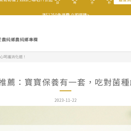
2
1
2
5
2
4
2
7
2
1
6
5
6
9
6
8
6
1
0
:
1
9
:
4
1
:
3
1
滿$1250免運費 立即選購>
香蕉哥哥橘子姊姊🍊聯名77折起
最後倒
6
1
0
5
4
5
8
5
7
5
日
時
分
秒
0
0
8
3
0
2
0
5
0
4
3
4
7
4
6
4
7
2
1
父親節送健康 禮盒$1080起 >
4
3
2
3
6
3
5
3
6
1
0
3
2
1
2
5
2
4
2
5
0
2
1
0
:
1
9
:
4
1
:
3
1
香蕉哥哥橘子姊姊🍊聯名77折起
4
最後倒
於農純鄉
農純鄉專欄
日
時
分
秒
1
0
0
8
3
0
2
0
3
0
7
2
1
2
6
1
0
細心呵護消化道！
1
5
0
0
4
3
生菌推薦：寶寶保養有一套，吃對菌
2
1
0
2023-11-22