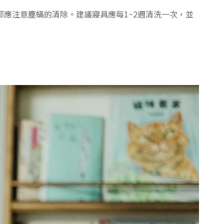
應注意塵蟎的清除。建議寢具應每1~2週清洗一次，並