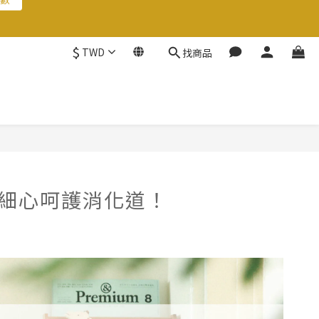
數
$
TWD
找商品
數
種細心呵護消化道！