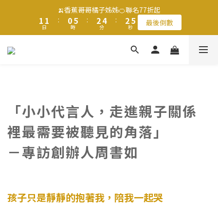
2
2
2
2
1
1
6
6
3
3
5
5
3
3
6
6
🍌香蕉哥哥橘子姊姊🍊聯名77折起
🍌香蕉哥哥橘子姊姊🍊聯名77折起
1
1
1
1
:
:
0
0
5
5
:
:
2
2
4
4
:
:
2
2
5
5
最後倒數
最後倒數
日
日
9
時
時
分
分
秒
秒
0
0
0
0
4
4
1
1
3
3
1
1
4
4
9
9
8
3
3
0
0
2
2
0
0
3
3
8
8
7
9
9
2
2
1
1
2
2
滿$1250免運費 立即選購>
7
7
6
8
8
1
1
0
0
1
1
6
6
5
7
9
7
0
0
0
0
5
5
4
9
6
8
6
9
父親節送健康 禮盒$1080起 >
4
4
3
8
5
7
5
8
3
3
2
7
4
6
4
7
「小小代言人，走進親子關係
2
2
1
6
3
5
3
6
🍌香蕉哥哥橘子姊姊🍊聯名77折起
1
1
:
0
5
:
2
4
:
2
5
裡最需要被聽見的角落」
最後倒數
日
時
分
秒
0
0
4
1
3
1
4
3
0
2
0
3
－專訪創辦人周書如
2
1
2
1
0
1
0
0
孩子只是靜靜的抱著我，陪我一起哭