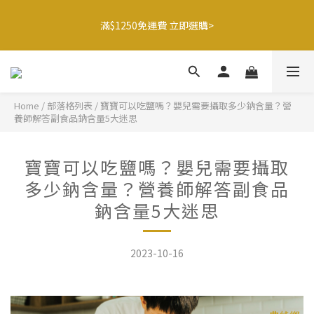
9
9
8
8
1
5
0
6
2
2
1
1
4
8
3
🍌香蕉哥哥橘子姊姊🍊聯名77折起
9
8
8
7
7
9
0
4
滿$1250免運費 立即選購>
5
1
1
:
0
0
:
3
7
:
2
8
最後倒數
7
7
6
6
9
8
3
日
時
分
秒
4
0
0
2
6
1
7
6
6
5
5
8
7
2
3
1
5
0
6
5
5
4
4
7
6
1
2
0
4
父親節送健康 禮盒$1080起 >
5
4
4
3
3
6
5
0
1
3
4
3
3
2
2
5
9
4
0
2
Home
/
部落格列表
/
寶寶可以吃鹽嗎？嬰兒需要攝取多少鈉含量？營
3
2
2
1
1
4
8
3
9
🍌香蕉哥哥橘子姊姊🍊聯名77折起
養師解答副食品鈉含量5大迷思
1
2
1
1
:
0
0
:
3
7
:
2
8
最後倒數
0
1
日
時
分
秒
0
0
2
6
1
7
0
1
5
0
6
寶寶可以吃鹽嗎？嬰兒需要攝取
0
4
5
多少鈉含量？營養師解答副食品
3
4
鈉含量5大迷思
2
3
1
2
0
1
2023-10-16
0