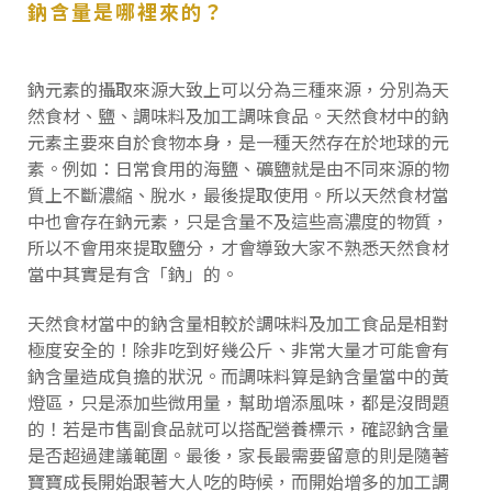
鈉含量是哪裡來的？
鈉元素的攝取來源大致上可以分為三種來源，分別為天
然食材、鹽、調味料及加工調味食品。天然食材中的鈉
元素主要來自於食物本身，是一種天然存在於地球的元
素。例如：日常食用的海鹽、礦鹽就是由不同來源的物
質上不斷濃縮、脫水，最後提取使用。所以天然食材當
中也會存在鈉元素，只是含量不及這些高濃度的物質，
所以不會用來提取鹽分，才會導致大家
不熟悉
天然食材
當中其實是有含「鈉」的。
天然食材當中的鈉含量相較於調味料及加工食品是相對
極度安全的！除非吃到好幾公斤、非常大量才可能會有
鈉含量造成負擔的狀況。而調味料算是鈉含量當中的黃
燈區，只是添加些微用量，幫助增添風味，都是沒問題
的！若是市售副食品就可以搭配營養標示，確認鈉含量
是否超過建議範圍。最後，家長最需要留意的則是隨著
寶寶成長開始跟著大人吃的時候，而開始增多的加工調