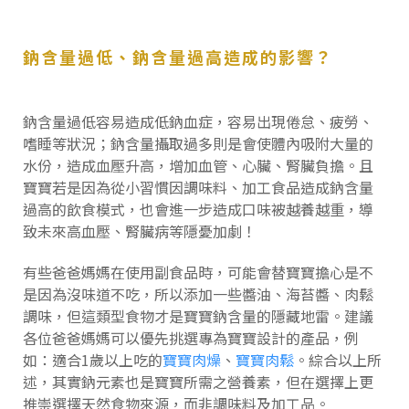
鈉含量過低、鈉含量過高造成的影響？
鈉含量過低容易造成低鈉血症，容易出現倦怠、疲勞、
嗜睡等狀況；鈉含量攝取過多則是會使體內吸附大量的
水份，造成血壓升高，增加血管、心臟、腎臟負擔。且
寶寶若是因為從小習慣因調味料、加工食品造成鈉含量
過高的飲食模式，也會進一步造成口味被越養越重，導
致未來高血壓、腎臟病等隱憂加劇！
有些爸爸媽媽在使用副食品時，可能會替寶寶擔心是不
是因為沒味道不吃，所以添加一些醬油、海苔醬、肉鬆
調味，但這類型食物才是寶寶鈉含量的隱藏地雷。建議
各位爸爸媽媽可以優先挑選專為寶寶設計的產品，例
如：適合1歲以上吃的
寶寶肉燥
、
寶寶肉鬆
。綜合以上所
述，其實鈉元素也是寶寶所需之營養素，但在選擇上更
推崇選擇天然食物來源，而非調味料及加工品。