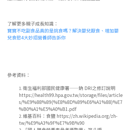
了解更多親子成長知識：
寶寶不吃副食品真的是挑食嗎？解決嬰兒厭食、增加嬰
兒食慾4大妙招營養師告訴你
參考資料：
衛生福利部國民健康署——鈉 DRI之修訂說明
https://health99.hpa.gov.tw/storage/files/article
s/%E9%88%89(%E8%8D%89%E6%A1%88)%E7
%B0%A1%E5%A0%B1.pdf
維基百科：食鹽 https://zh.wikipedia.org/zh-
tw/%E9%A3%9F%E7%9B%90
「國人膳食營養素參考攝取量」第八版