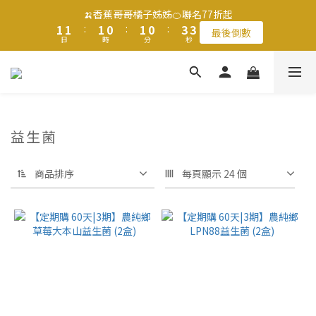
4
4
2
2
2
2
2
2
1
1
2
2
1
1
4
4
🍌香蕉哥哥橘子姊姊🍊聯名77折起
🍌香蕉哥哥橘子姊姊🍊聯名77折起
3
3
1
1
1
1
:
:
1
1
0
0
:
:
1
1
0
0
:
:
3
3
最後倒數
最後倒數
2
2
日
日
時
時
9
分
分
9
秒
秒
0
0
0
0
0
0
0
0
2
2
1
1
9
9
9
8
9
8
1
1
0
0
8
8
8
7
8
7
0
0
滿$1250免運費 立即選購>
9
7
7
7
6
7
6
9
8
6
6
6
5
6
5
8
7
5
5
5
4
5
4
7
父親節送健康 禮盒$1080起 >
6
益生菌
4
4
4
3
4
3
6
5
3
3
3
2
3
2
5
4
2
2
2
1
2
1
4
🍌香蕉哥哥橘子姊姊🍊聯名77折起
商品排序
每頁顯示 24 個
3
1
1
:
1
0
:
1
0
:
3
最後倒數
2
日
時
分
秒
0
0
0
0
2
1
1
0
0