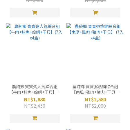
NT$400
NT$4,600
農純鄉 寶寶粥人氣綜合組
農純鄉 寶寶粥熱銷綜合組
【牛肉+鮭魚+蛤蜊+干貝】(7
【南瓜+雞肉+豬肉+干貝】
入x4盒)
(7入x4盒)
NT$1,880
NT$1,580
NT$2,450
NT$2,000