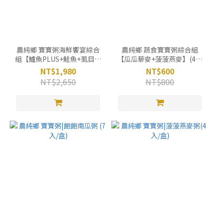
0
農純鄉 寶寶粥海鮮饗宴綜合
農純鄉 蔬食寶寶粥綜合組
組【鱸魚PLUS+鮭魚+虱目魚
【瓜瓜藜麥+菠菠燕麥】(4入
+蛤蜊】(7入X 4盒)
x2盒)
NT$1,980
NT$600
NT$2,650
NT$800