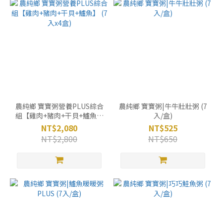
農純鄉 寶寶粥營養PLUS綜合
農純鄉 寶寶粥|牛牛壯壯粥 (7
組【雞肉+豬肉+干貝+鱸魚】
入/盒)
(7入x4盒)
NT$2,080
NT$525
NT$2,800
NT$650