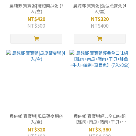
農純鄉 寶寶粥|飽飽南瓜粥 (7
農純鄉 寶寶粥|菠菠燕麥粥(4
入/盒)
入/盒)
NT$420
NT$320
NT$500
NT$400
農純鄉 寶寶粥|瓜瓜藜麥粥(4
農純鄉 寶寶粥經典全口味組
入/盒)
【雞肉+南瓜+豬肉+干貝+鮭
魚+牛肉+蛤蜊+虱目魚】(7入
NT$320
NT$3,380
x8盒)