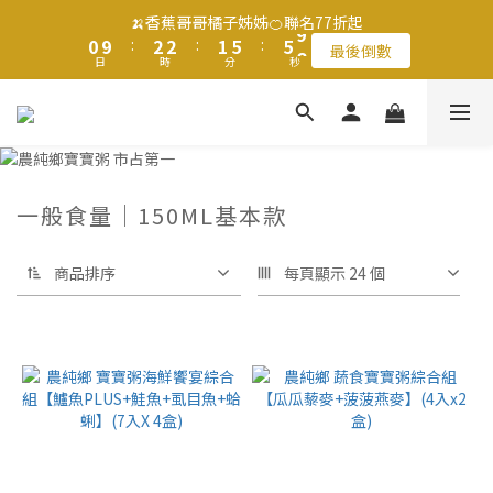
1
1
3
3
3
3
2
2
6
6
6
6
9
9
🍌香蕉哥哥橘子姊姊🍊聯名77折起
🍌香蕉哥哥橘子姊姊🍊聯名77折起
0
0
9
9
:
:
2
2
2
2
:
:
1
1
5
5
:
:
5
5
8
8
最後倒數
最後倒數
9
日
日
時
時
分
分
秒
秒
8
8
1
1
1
1
0
0
4
4
4
4
7
7
8
9
7
7
0
0
0
0
3
3
3
3
6
6
7
9
9
8
6
6
2
2
2
2
5
5
滿$1250免運費 立即選購>
6
8
8
7
5
5
1
1
1
1
4
4
5
7
7
6
4
4
0
0
0
0
3
3
4
6
6
5
9
9
3
3
2
2
父親節送健康 禮盒$1080起 >
3
5
5
4
8
8
一般食量｜150ML基本款
2
2
1
1
2
4
4
3
7
7
1
1
0
0
1
3
3
2
6
6
9
🍌香蕉哥哥橘子姊姊🍊聯名77折起
0
0
商品排序
每頁顯示 24 個
0
9
:
2
2
:
1
5
:
5
8
最後倒數
日
時
分
秒
8
1
1
0
4
4
7
7
0
0
3
3
6
6
2
2
5
5
1
1
4
4
0
0
3
3
2
2
1
1
0