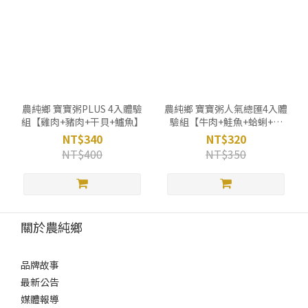
農純鄉 寶寶粥PLUS 4入體驗
農純鄉 寶寶粥人氣總匯4入體
組【雞肉+豬肉+干貝+鱸魚】
驗組【牛肉+鮭魚+蛤蜊+干
貝】
NT$340
NT$320
NT$400
NT$350
關於農純鄉
品牌故事
最新公告
媒體報導