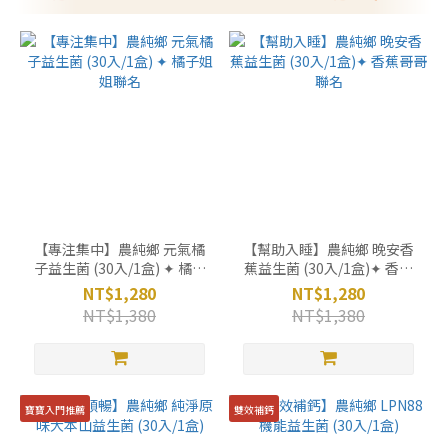
【專注集中】農純鄉 元氣橘
【幫助入睡】農純鄉 晚安香
子益生菌 (30入/1盒) ✦ 橘子
蕉益生菌 (30入/1盒)✦ 香蕉
姐姐聯名
哥哥聯名
NT$1,280
NT$1,280
NT$1,380
NT$1,380
寶寶入門推薦
雙效補鈣