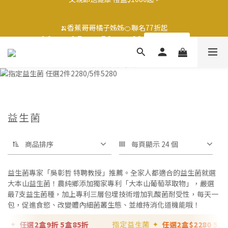
3
2
3
7
7
6
2
1
2
6
6
5
1
1
🍌香蕉哥哥橘子姊姊🍊聯名77折起
2
1
2
6
6
5
🍌香蕉哥哥橘子姊姊🍊聯名77折起
1
0
:
1
5
:
5
9
:
4
9
0
0
最後倒數
日
時
分
秒
1
0
:
1
5
:
5
9
:
4
9
0
0
4
4
8
3
8
最後倒數
日
時
分
秒
0
0
4
4
8
3
8
3
3
7
2
7
3
3
7
2
7
2
2
6
1
6
2
2
6
1
6
1
1
5
0
5
1
1
5
0
5
0
0
4
4
0
0
4
4
3
3
3
3
2
2
2
2
1
1
益生菌
1
1
0
0
0
0
商品排序
每頁顯示 24 個
益生菌專家「吳彰哲 特聘教授」推薦。全家人都適合的益生菌就選
大本山益生菌！農純鄉添加獨家專利「大本山葡萄萃取物」，嚴選
最7支益生菌種，加上專利三層包埋技術增加乳酸菌耐受性，每天一
包，促進食慾、改變體內細菌叢生態、並維持消化道機能哦！
任選2盒9折 5盒85折
任選2盒$2280 5盒$5
 ✦
指定益生菌 ✦