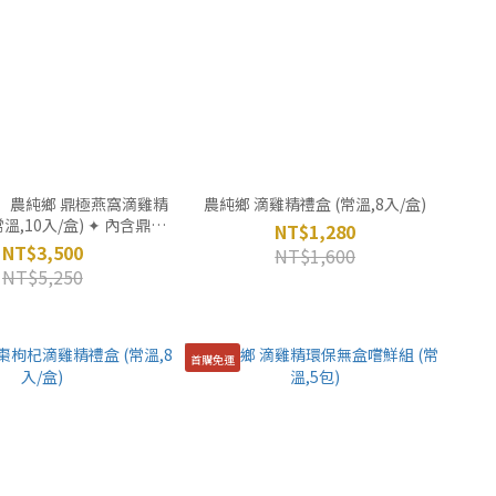
】農純鄉 鼎極燕窩滴雞精
農純鄉 滴雞精禮盒 (常溫,8入/盒)
溫,10入/盒) ✦ 內含鼎極
NT$1,280
官燕盞一片
NT$3,500
NT$1,600
NT$5,250
首購免運