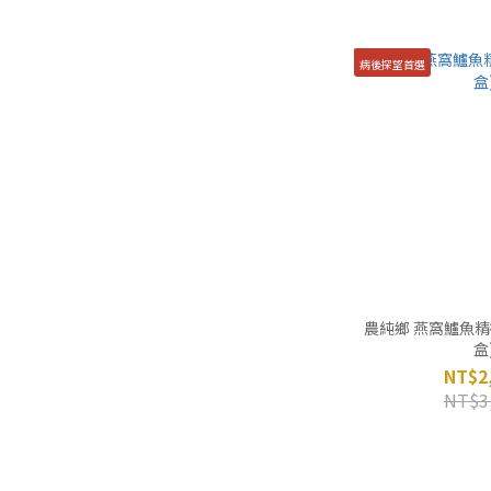
病後探望首選
農純鄉 燕窩鱸魚精禮
盒
NT$2
NT$3