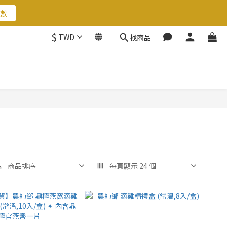
數
數
$
TWD
找商品
數
商品排序
每頁顯示 24 個