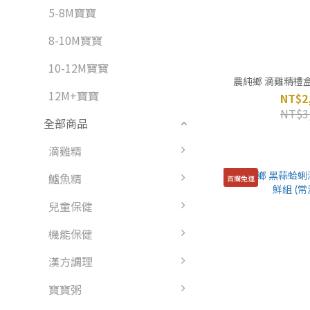
5-8M寶寶
8-10M寶寶
10-12M寶寶
農純鄉 滴雞精禮盒 
12M+寶寶
NT$2
NT$3
全部商品
滴雞精
鱸魚精
首購免運
兒童保健
機能保健
漢方調理
寶寶粥