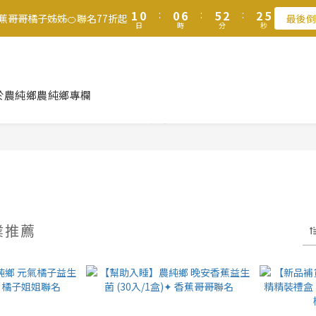
2
2
1
1
1
1
7
7
6
6
3
3
3
3
5
5
9
8
8
1
1
0
0
:
:
0
0
6
6
:
:
5
5
2
2
:
:
2
2
4
4
8
7
7
9
9
香蕉哥哥橘子姊姊🍊聯名77折起
香蕉哥哥橘子姊姊🍊聯名77折起
最後倒
最後倒
日
日
時
時
分
分
秒
秒
0
0
5
5
4
4
1
1
1
1
3
3
7
6
6
8
8
4
4
3
3
0
0
0
0
2
2
6
5
5
7
7
9
滿$1250免運費 立即選購>
3
3
2
2
1
1
5
4
4
9
6
6
8
2
2
1
1
0
0
4
3
3
9
8
5
5
7
父親節送健康 禮盒$1080起 >
1
1
0
0
3
2
2
8
7
4
4
6
於農純鄉
農純鄉專欄
0
0
2
1
1
7
6
3
3
5
1
0
:
0
6
:
5
2
:
2
4
香蕉哥哥橘子姊姊🍊聯名77折起
最後倒
日
時
分
秒
0
5
4
1
1
3
4
3
0
0
2
3
2
1
2
1
0
1
0
0
業推薦