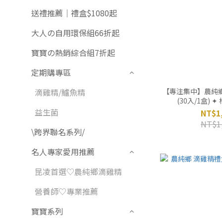
送禮推薦｜禮盒$1080起
大人の自用環保組66折起
寶寶の熱銷綜合組7折起
定期購專區
【專注集中】農純
滴雞精/鱸魚精
(30入/1盒) 
益生菌
NT$1
NT$1
\跨界聯名系列/
名人專家愛用推薦
昆凌首選♡農純鄉滴雞精
營養師♡專業推薦
寶寶系列