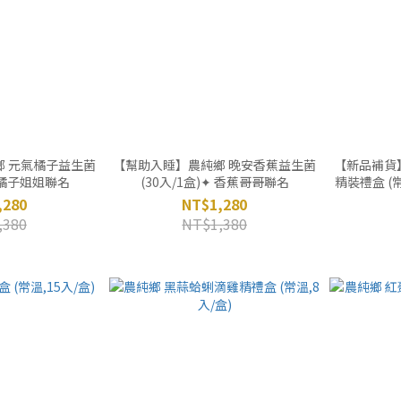
鄉 元氣橘子益生菌
【幫助入睡】農純鄉 晚安香蕉益生菌
【新品補貨
✦ 橘子姐姐聯名
(30入/1盒)✦ 香蕉哥哥聯名
精裝禮盒 (常
,280
NT$1,280
,380
NT$1,380