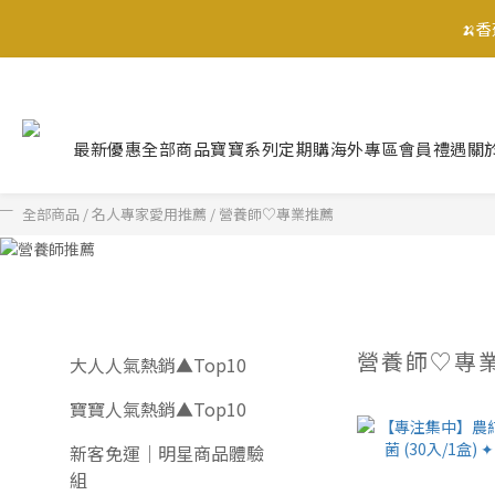
🍌
🍌
最新優惠
全部商品
寶寶系列
定期購
海外專區
會員禮遇
關
🍌
全部商品
/
名人專家愛用推薦
/
營養師♡專業推薦
營養師♡專
大人人氣熱銷▲Top10
寶寶人氣熱銷▲Top10
新客免運｜明星商品體驗
組