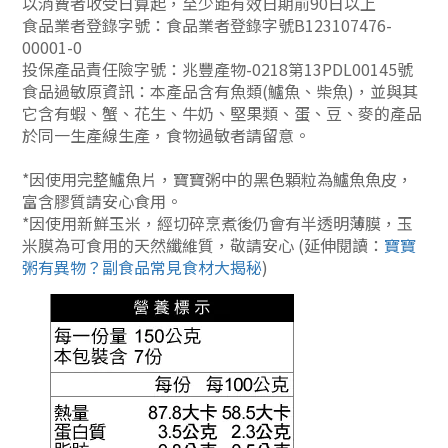
以消費者收受日算起，至少距有效日期前90日以上
食品業者登錄字號：食品業者登錄字號B123107476-
00001-0
投保產品責任險字號：兆豐產物-0218第13PDL00145號
食品過敏原資訊：本產品含有魚類(鱸魚、柴魚)，並與其
它含有蝦、蟹、花生、牛奶、堅果類、蛋、豆、麥的產品
於同一生產線生產，食物過敏者請留意。
*因使用完整鱸魚片，寶寶粥中的黑色顆粒為鱸魚魚皮，
富含膠質請安心食用。
*因
使用新鮮玉米，經切碎烹煮後仍會有半透明薄膜，玉
米膜為可食用的天然纖維質，敬請安心
(延伸閱讀：
寶寶
粥有異物？副食品常見食材大揭秘
)