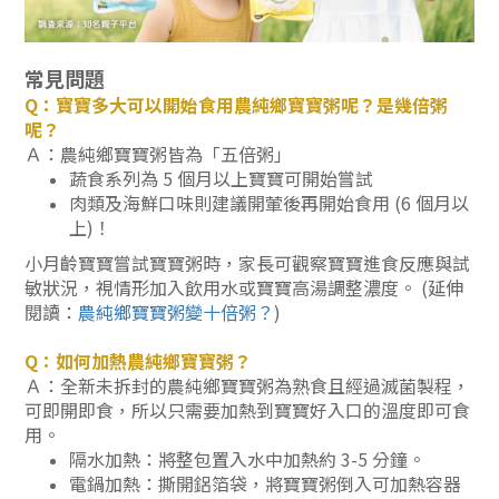
常見問題
Q：寶寶多大可以開始食用農純鄉寶寶粥呢？是幾倍粥
呢？
Ａ：
農純鄉寶寶粥皆
為「五倍粥」
蔬食系列為 5 個月以上寶寶可開始嘗試
肉類
及海鮮口味則建議開葷後再開始食用 (6 個月以
上)
！
小月齡寶寶嘗試寶寶粥時，家長可觀察寶寶進食反應與試
敏狀況，視情形
加入飲用水或寶寶高湯調整濃度
。 (延伸
閱讀：
農純鄉寶寶粥變十倍粥？
)
Q：如何加熱農純鄉寶寶粥？
Ａ：全新未拆封的農純鄉寶寶粥為熟食且經過滅菌製程，
可即開即食，所以只需要加熱到寶寶好入口的溫度即可食
用。
隔水加熱：將整包置入水中加熱約 3-5 分鐘。
電鍋加熱：撕開鋁箔袋，將寶寶粥倒入可加熱容器