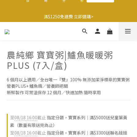
9
8
8
8
9
2
2
7
2
1
1
1
5
2
5
🍌香蕉哥哥橘子姊姊🍊聯名77折起
8
7
7
7
8
1
1
6
滿$1250免運費 立即選購>
1
0
:
0
0
:
4
1
:
4
9
最後倒數
7
6
6
6
7
0
0
5
日
時
分
秒
0
3
0
3
8
6
5
5
5
9
6
9
4
2
2
7
5
4
4
4
8
5
8
3
1
1
6
父親節送健康 禮盒$1080起 >
4
3
3
3
7
4
7
2
0
0
5
3
2
2
2
6
3
6
1
4
2
1
1
1
5
2
5
🍌香蕉哥哥橘子姊姊🍊聯名77折起
0
農純鄉 寶寶粥|鱸魚暖暖粥
3
1
0
:
0
0
:
4
1
:
4
9
最後倒數
2
日
時
分
秒
PLUS (7入/盒)
0
3
0
3
8
1
2
2
7
0
1
1
6
6 個月以上適用／全台唯一『雙』100% 無添加潔淨標章的寶寶粥
0
0
5
營養PLUS+ 鱸魚精／營養師把關
4
新鮮製作 可常溫保存 12 個月／快速加熱 隨時享用
3
2
1
0
至
08/18 16:00
截止
指定分類，寶寶系列｜滿$5000送兒童葉黃
素（數量有限送完為止）
至
08/18 16:00
截止
指定分類，寶寶系列｜滿$3300送聯名娃娃