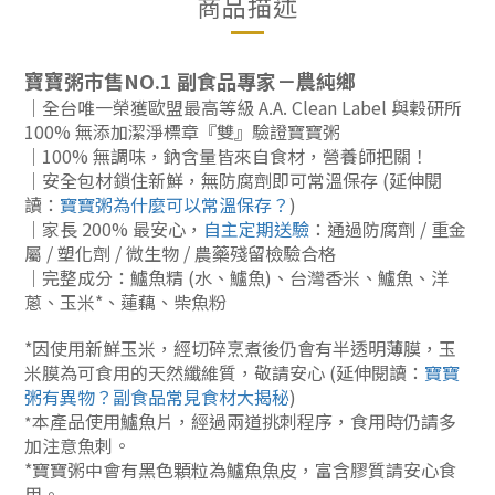
商品描述
寶寶粥市售NO.1 副食品專家－農純鄉
｜全台唯一榮獲歐盟最高等級 A.A. Clean Label 與穀研所
100% 無添加潔淨標章『雙』驗證寶寶粥
｜
100%
無調味，鈉含量皆來自食材，營養師把關！
｜安全包材鎖住新鮮，無防腐劑即可常溫保存
(延伸閱
讀：
寶寶粥為什麼可以常溫保存？
)
｜家長 200% 最安心，
自主定期送驗
：通過防腐劑 / 重金
屬 / 塑化劑 / 微生物 / 農藥殘留檢驗合格
｜完整成分：鱸魚精 (水、鱸魚)、台灣香米、鱸魚、洋
蔥、玉米*、蓮藕、柴魚粉
*因
使用新鮮玉米，經切碎烹煮後仍會有半透明薄膜，玉
米膜為可食用的天然纖維質，敬請安心
(延伸閱讀：
寶寶
粥有異物？副食品常見食材大揭秘
)
本產品使用鱸魚片，經過兩道挑刺程序，食用時仍請多
*
加注意魚刺。
*
寶寶粥中會有黑色顆粒為鱸魚魚皮，富含膠質請安心食
用。