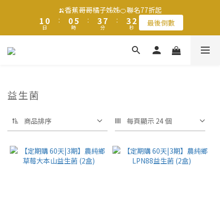
3
3
2
2
1
1
1
1
6
6
4
4
8
8
4
4
🍌香蕉哥哥橘子姊姊🍊聯名77折起
🍌香蕉哥哥橘子姊姊🍊聯名77折起
2
2
1
1
0
0
:
:
0
0
5
5
:
:
3
3
7
7
:
:
3
3
1
1
最後倒數
最後倒數
日
日
9
9
時
時
分
分
秒
秒
0
0
4
4
2
2
6
6
2
2
0
0
9
8
8
3
3
1
1
5
5
1
1
9
8
7
7
2
2
0
0
4
4
0
0
8
滿$1250免運費 立即選購>
7
6
6
9
9
1
1
3
3
7
6
5
5
8
8
0
0
2
2
6
5
4
4
9
7
7
1
1
5
父親節送健康 禮盒$1080起 >
益生菌
4
3
3
8
6
6
0
0
4
3
2
2
7
5
9
5
3
2
1
1
6
4
8
4
🍌香蕉哥哥橘子姊姊🍊聯名77折起
2
商品排序
每頁顯示 24 個
1
0
:
0
5
:
3
7
:
3
1
最後倒數
日
時
分
秒
0
4
2
6
2
0
3
1
5
1
2
0
4
0
1
3
0
2
1
0