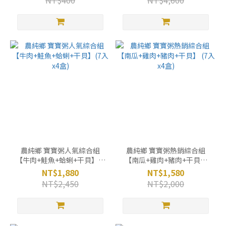
NT$400
NT$4,600
農純鄉 寶寶粥人氣綜合組
農純鄉 寶寶粥熱銷綜合組
【牛肉+鮭魚+蛤蜊+干貝】(7
【南瓜+雞肉+豬肉+干貝】
入x4盒)
(7入x4盒)
NT$1,880
NT$1,580
NT$2,450
NT$2,000