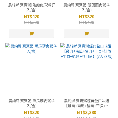
農純鄉 寶寶粥|飽飽南瓜粥 (7
農純鄉 寶寶粥|菠菠燕麥粥(4
入/盒)
入/盒)
NT$420
NT$320
NT$500
NT$400
農純鄉 寶寶粥|瓜瓜藜麥粥(4
農純鄉 寶寶粥經典全口味組
入/盒)
【雞肉+南瓜+豬肉+干貝+鮭
魚+牛肉+蛤蜊+虱目魚】(7入
NT$320
NT$3,380
x8盒)