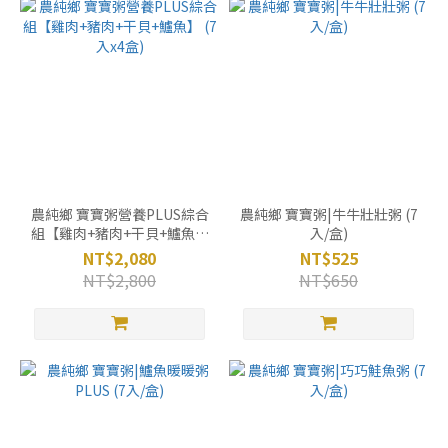
農純鄉 寶寶粥營養PLUS綜合
農純鄉 寶寶粥|牛牛壯壯粥 (7
組【雞肉+豬肉+干貝+鱸魚】
入/盒)
(7入x4盒)
NT$2,080
NT$525
NT$2,800
NT$650