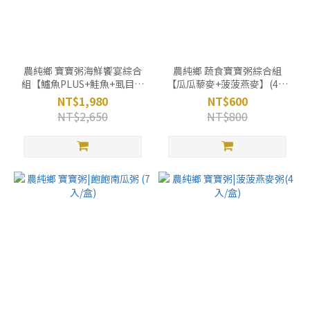
農純鄉 寶寶粥海鮮饗宴綜合
農純鄉 蔬食寶寶粥綜合組
組【鱸魚PLUS+鮭魚+虱目魚
【瓜瓜藜麥+菠菠燕麥】(4入
+蛤蜊】(7入X 4盒)
x2盒)
NT$1,980
NT$600
NT$2,650
NT$800