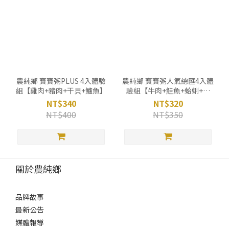
農純鄉 寶寶粥PLUS 4入體驗
農純鄉 寶寶粥人氣總匯4入體
組【雞肉+豬肉+干貝+鱸魚】
驗組【牛肉+鮭魚+蛤蜊+干
貝】
NT$340
NT$320
NT$400
NT$350
關於農純鄉
品牌故事
最新公告
媒體報導