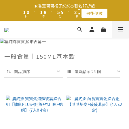
2
1
2
9
6
6
3
8
2
1
2
9
6
6
3
8
🍌香蕉哥哥橘子姊姊🍊聯名77折起
🍌香蕉哥哥橘子姊姊🍊聯名77折起
1
0
:
1
8
:
5
5
:
2
7
1
0
:
1
8
:
5
5
:
2
7
最後倒數
最後倒數
日
9
時
分
秒
日
時
分
秒
0
0
7
4
4
1
6
0
0
7
4
4
1
6
9
8
9
6
3
3
0
5
6
3
3
0
5
8
7
8
9
5
2
2
4
滿$1250免運費 立即選購>
5
2
2
4
7
6
7
8
4
1
1
3
4
1
1
3
6
5
6
7
3
0
0
2
3
0
0
2
5
4
5
9
9
6
2
1
2
1
父親節送健康 禮盒$1080起 >
4
3
4
8
8
5
一般食量｜150ML基本款
1
0
1
0
3
2
3
7
7
4
9
0
0
2
1
2
9
6
6
3
8
🍌香蕉哥哥橘子姊姊🍊聯名77折起
商品排序
每頁顯示 24 個
1
0
:
1
8
:
5
5
:
2
7
最後倒數
日
時
分
秒
0
0
7
4
4
1
6
6
3
3
0
5
5
2
2
4
4
1
1
3
3
0
0
2
2
1
1
0
0