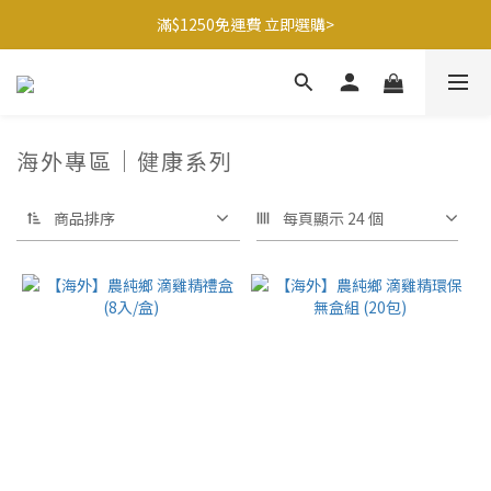
滿$1250免運費 立即選購>
滿$1250免運費 立即選購>
父親節送健康 禮盒$1080起 >
🍊橘子姐姐 香蕉哥哥🍌聯名益生菌77折起 ＞
海外專區｜健康系列
滿$1250免運費 立即選購>
商品排序
每頁顯示 24 個