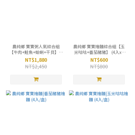
農純鄉 寶寶粥人氣綜合組
農純鄉 寶寶燴麵綜合組【玉
【牛肉+鮭魚+蛤蜊+干貝】(7
米咕咕+番茄豬豬】 (4入x2
入x4盒)
盒)
NT$1,880
NT$600
NT$2,450
NT$800