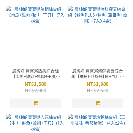
農純鄉 寶寶粥熱銷綜合組
農純鄉 寶寶粥海鮮饗宴綜合
【南瓜+雞肉+豬肉+干貝】
組【鱸魚PLUS+鮭魚+虱目魚
(7入x4盒)
+蛤蜊】(7入X 4盒)
NT$1,580
NT$1,980
NT$2,000
NT$2,650