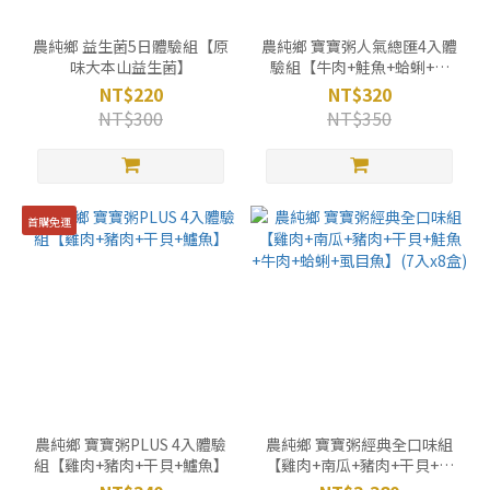
農純鄉 益生菌5日體驗組【原
農純鄉 寶寶粥人氣總匯4入體
味大本山益生菌】
驗組【牛肉+鮭魚+蛤蜊+干
貝】
NT$220
NT$320
NT$300
NT$350
首購免運
農純鄉 寶寶粥PLUS 4入體驗
農純鄉 寶寶粥經典全口味組
組【雞肉+豬肉+干貝+鱸魚】
【雞肉+南瓜+豬肉+干貝+鮭
魚+牛肉+蛤蜊+虱目魚】(7入