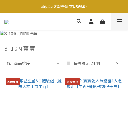
滿$1250免運費 立即選購>
滿$1250免運費 立即選購>
父親節送健康 禮盒$1080起 >
🍊橘子姐姐 香蕉哥哥🍌聯名益生菌77折起 ＞
滿$1250免運費 立即選購>
8-10M寶寶
商品排序
每頁顯示 24 個
首購免運
首購免運