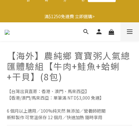
9
8
9
9
9
0
2
7
2
1
2
3
5
2
2
🍌香蕉哥哥橘子姊姊🍊聯名77折起
8
7
8
9
8
8
1
6
滿$1250免運費 立即選購>
1
0
:
1
2
:
4
9
:
1
1
最後倒數
7
6
7
8
7
7
0
5
日
時
分
秒
0
0
1
3
8
0
0
6
5
6
7
9
6
6
4
0
2
7
5
4
5
6
8
5
5
3
1
6
父親節送健康 禮盒$1080起 >
4
3
4
5
7
4
4
2
0
5
3
2
3
4
6
3
3
1
4
2
1
2
3
5
2
2
🍌香蕉哥哥橘子姊姊🍊聯名77折起
0
【海外】農純鄉 寶寶粥人氣總
3
1
0
:
1
2
:
4
9
:
1
1
最後倒數
2
日
時
分
秒
匯體驗組【牛肉+鮭魚+蛤蜊
0
0
1
3
8
0
0
1
0
2
7
+干貝】(8包)
0
1
6
0
5
【台灣出貨直寄：香港、澳門、馬來西亞】
4
【香港/澳門/馬來西亞：單筆滿 NTD$3,000 免運】
3
2
6 個月以上適用／100%純天然 無添加／營養師把關
1
新鮮製作 可常溫保存 12 個月／快速加熱 隨時享用
0