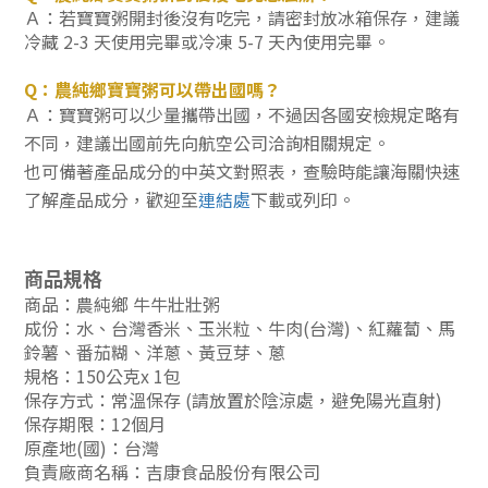
Ａ：若寶寶粥開封後沒有吃完，請密封放冰箱保存，建議
冷藏 2-3 天使用完畢或冷凍 5-7 天內使用完畢。
Q：農純鄉寶寶粥可以帶出國嗎？
Ａ：
寶寶粥可以少量攜帶出國，不過因各國安檢規定略有
不同，建議出國前先向航空公司洽詢相關規定。
也可備著產品成分的中英文對照表，查驗時能讓海關快速
了解產品成分，
歡迎至
連結處
下載
或列印。
商品規格
商品：農純鄉 牛牛壯壯粥
成份：水、台灣香米、玉米粒、牛肉(台灣)
、紅蘿蔔
、馬
鈴薯、番茄糊、洋蔥、黃豆芽、蔥
規格：150公克x 1包
保存方式：常溫保存 (請放置於陰涼處，避免陽光直射)
保存期限：12個月
原產地(國)：台灣
負責廠商名稱：吉康食品股份有限公司