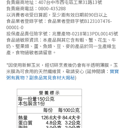
負責廠商地址：407台中市西屯區工業31路13號
負責廠商電話：0800-435288
以消費者收受日算起，至少距有效日期前90日以上
食品業者登錄字號：食品業者登錄字號B123107476-
00001-0
投保產品責任險字號：兆豐產物-0218第13PDL00145號
食品過敏原資訊：本產品與其它含有蝦、蟹、花生、牛
奶、堅果類、蛋、魚類、豆、麥的產品於同一生產線生
產，食物過敏者請留意。
*因
使用新鮮玉米，經切碎烹煮後仍會有半透明薄膜，玉
米膜為可食用的天然纖維質，敬請安心
(延伸閱讀：
寶寶
粥有異物？副食品常見食材大揭秘
)