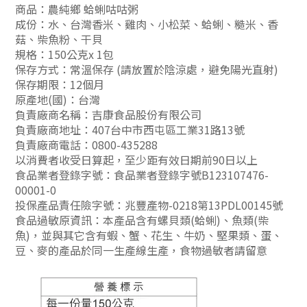
商品：農純鄉 蛤蜊咕咕粥
成份：水、台灣香米、雞肉、小松菜、蛤蜊、糙米、香
菇、柴魚粉、干貝
規格：150公克x 1包
保存方式：常溫保存 (請放置於陰涼處，避免陽光直射)
保存期限：12個月
原產地(國)：台灣
負責廠商名稱：吉康食品股份有限公司
負責廠商地址：407台中市西屯區工業31路13號
負責廠商電話：0800-435288
以消費者收受日算起，至少距有效日期前90日以上
食品業者登錄字號：食品業者登錄字號B123107476-
00001-0
投保產品責任險字號：兆豐產物-0218第13PDL00145號
食品過敏原資訊：本產品含有螺貝類(蛤蜊)、魚類(柴
魚)，並與其它含有蝦、蟹、花生、牛奶、堅果類、蛋、
豆、麥的產品於同一生產線生產，食物過敏者請留意