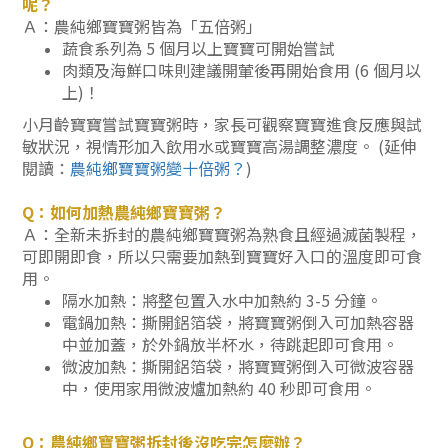
呢？
Ａ：
農純鄉寶寶粥皆
為「五倍粥」
蔬食系列為 5 個月以上寶寶可開始嘗試
肉類
及海鮮口味則建議開葷後再開始食用 (6 個月以
上)
！
小月齡寶寶嘗試寶寶粥時，家長可觀察寶寶進食反應與試
敏狀況，視情形
加入飲用水或寶寶高湯調整濃度
。 (延伸
閱讀：
農純鄉寶寶粥變十倍粥？
)
Q：如何加熱農純鄉寶寶粥？
Ａ：全新未拆封的農純鄉寶寶粥為熟食且經過滅菌製程，
可即開即食，所以只需要加熱到寶寶好入口的溫度即可食
用。
隔水加熱：將整包置入水中加熱約 3-5 分鐘。
電鍋加熱：撕開鋁箔袋，將寶寶粥倒入可加熱容器
中並加蓋，於外鍋放半杯水，待跳起即可食用。
微波加熱：撕開鋁箔袋，將寶寶粥倒入可微波容器
中，使用家用微波爐加熱約 40 秒即可食用。
Q：農純鄉寶寶粥拆封後沒吃完怎麼辦？