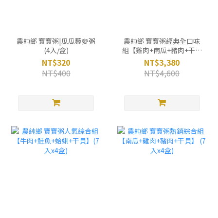
農純鄉 寶寶粥|瓜瓜藜麥粥
農純鄉 寶寶粥經典全口味
(4入/盒)
組【雞肉+南瓜+豬肉+干貝
+鮭魚+牛肉+蛤蜊+虱目
NT$320
NT$3,380
魚】(7入x8盒)
NT$400
NT$4,600