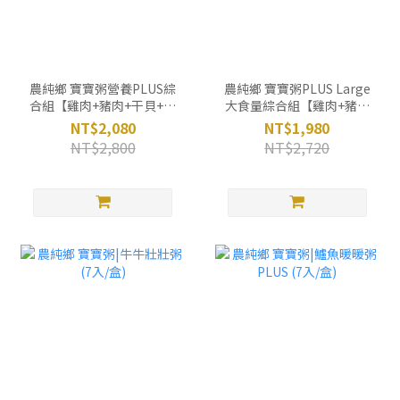
農純鄉 寶寶粥營養PLUS綜
農純鄉 寶寶粥PLUS Large
合組【雞肉+豬肉+干貝+鱸
大食量綜合組【雞肉+豬肉
魚】 (7入x4盒)
+干貝+鱸魚】 (5入x4盒)
NT$2,080
NT$1,980
NT$2,800
NT$2,720