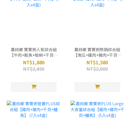
農純鄉 寶寶粥人氣綜合組
農純鄉 寶寶粥熱銷綜合組
【牛肉+鮭魚+蛤蜊+干貝】
【南瓜+雞肉+豬肉+干貝】
(7入x4盒)
(7入x4盒)
NT$1,880
NT$1,580
NT$2,450
NT$2,000