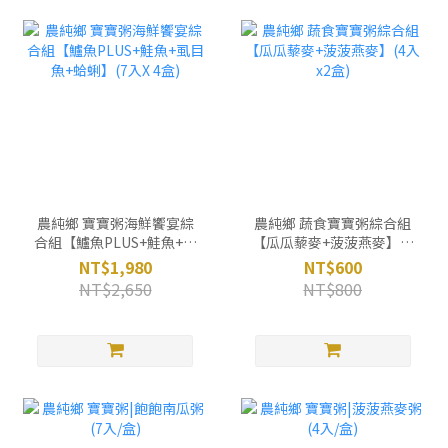
農純鄉 寶寶粥海鮮饗宴綜
農純鄉 蔬食寶寶粥綜合組
合組【鱸魚PLUS+鮭魚+虱
【瓜瓜藜麥+菠菠燕麥】(4
目魚+蛤蜊】(7入X 4盒)
入x2盒)
NT$1,980
NT$600
NT$2,650
NT$800