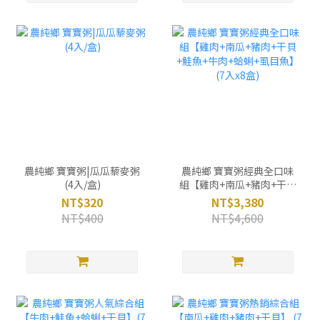
農純鄉 寶寶粥|瓜瓜藜麥粥
農純鄉 寶寶粥經典全口味
(4入/盒)
組【雞肉+南瓜+豬肉+干貝
+鮭魚+牛肉+蛤蜊+虱目
NT$320
NT$3,380
魚】(7入x8盒)
NT$400
NT$4,600