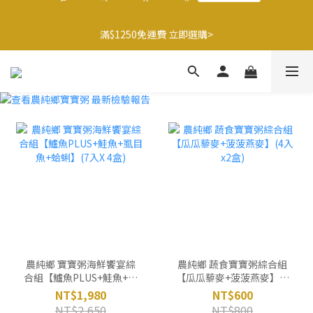
9
9
8
8
9
6
1
0
2
2
1
1
2
9
4
3
🍌香蕉哥哥橘子姊姊🍊聯名77折起
8
8
7
7
8
9
5
0
滿$1250免運費 立即選購>
1
1
:
0
0
:
1
8
:
3
2
最後倒數
7
7
6
6
7
9
8
4
日
時
分
秒
0
0
0
7
2
1
6
6
5
5
6
8
7
3
6
1
0
5
5
4
4
5
7
6
2
5
0
父親節送健康 禮盒$1080起 >
4
4
3
3
4
6
5
1
4
3
3
2
2
3
5
4
0
3
2
2
1
1
2
9
4
3
🍌香蕉哥哥橘子姊姊🍊聯名77折起
2
1
1
:
0
0
:
1
8
:
3
2
最後倒數
1
日
時
分
秒
0
0
0
7
2
1
0
6
1
0
5
0
4
3
2
1
0
農純鄉 寶寶粥海鮮饗宴綜
農純鄉 蔬食寶寶粥綜合組
合組【鱸魚PLUS+鮭魚+虱
【瓜瓜藜麥+菠菠燕麥】(4
目魚+蛤蜊】(7入X 4盒)
入x2盒)
NT$1,980
NT$600
NT$2,650
NT$800