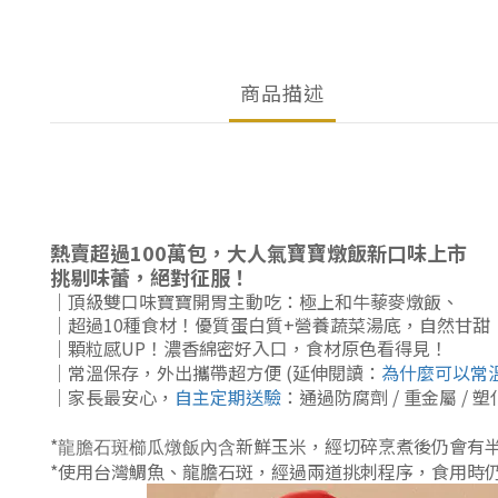
商品描述
熱賣超過100萬包，大人氣寶寶燉飯新口味上市
挑剔味蕾，絕對征服！
｜頂級雙口味
寶寶開胃主動吃
：
極上和牛藜麥燉飯
、
｜
超過10種食材！優質蛋白質+營養蔬菜湯底，自然甘甜
｜
顆粒感UP！濃香綿密好入口，食材原色看得見！
｜常溫保存，外出攜帶超方便 (延伸閱讀：
為什麼可以常
｜家長最安心，
自主定期送驗
：通過防腐劑 / 重金屬 / 塑
*
新鮮玉米，經切碎烹煮後仍會有
龍膽石斑櫛瓜燉飯內含
*
使用台灣鯛魚、龍膽石斑，經過兩道挑刺程序，食用時