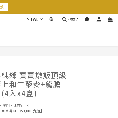
數
$
TWD
找商品
數
立即購買
純鄉 寶寶燉飯頂級
上和牛藜麥+龍膽
4入x4盒)
、澳門、馬來西亞】
筆滿 NTD$3,000 免運】