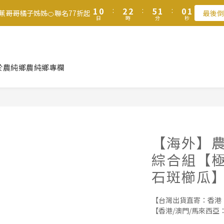
2
1
3
3
6
6
4
1
4
0
0
3
6
5
7
7
6
1
8
1
0
:
2
2
:
5
:
5
3
滿$1250免運費 立即選購>
香蕉哥哥橘子姊姊🍊聯名77折起
最後倒
0
3
2
5
4
6
6
9
5
日
時
分
秒
0
7
0
1
1
4
4
2
2
9
1
4
3
5
5
8
4
6
0
0
3
3
1
1
8
父親節送健康 禮盒$1080起 >
0
3
2
4
4
7
3
5
2
2
0
0
7
2
1
3
3
6
2
4
1
1
6
1
0
:
2
2
:
5
:
1
3
香蕉哥哥橘子姊姊🍊聯名77折起
0
最後倒
0
於農純鄉
農純鄉專欄
5
日
時
分
秒
0
1
1
4
0
2
4
0
0
3
1
3
2
0
2
1
1
0
0
【海外】農
綜合組【極
石斑櫛瓜】(
【台灣出貨直寄：香港
【香港/澳門/馬來西亞：單