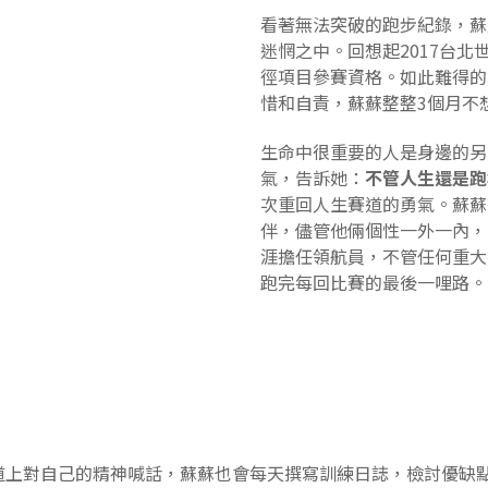
看著無法突破的跑步紀錄，蘇
迷惘之中。回想起2017台
徑項目參賽資格。如此難得的
惜和自責，蘇蘇整整3個月不
生命中很重要的人是身邊的另
氣，告訴她：
不管人生還是跑
次重回人生賽道的勇氣。蘇蘇
伴，儘管他倆個性一外一內，
涯擔任領航員，不管任何重大
跑完每回比賽的最後一哩路。
道上對自己的精神喊話，蘇蘇也會每天撰寫訓練日誌，檢討優缺