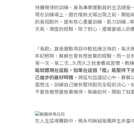
持續規律的訓練，身為專業運動員的生活總是一
現在訓練場上，趕在熾熱太陽出現之前，開始
的長短跑外，還有核心重量訓練、肌力訓練...
天氣、坡度的經驗，除了耐心，還需要過人的
「長跑」算是運動項目中較枯燥乏味的，每天
年紀輕時，蘇蘇也曾有想放棄的經驗。而一旦
第一次、第二次...久而久之就會養成習慣。教
能就體現在這點，如果在這個「檻」能堅持下
己進步的最好時機。
將這句話謹記心中，蘇蘇
面想法，訓練自己擁有堅持跑完全程的決心。
不要急著想要放棄喊停。無論如何，開始了就
在人生這場賽跑中，楊永均無疑是鳳婷生命當