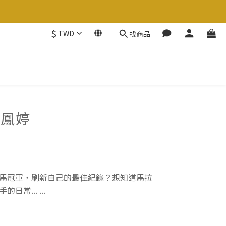
$
TWD
找商品
蘇鳳婷
馬冠軍，刷新自己的最佳紀錄？想知道馬拉
... ...