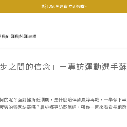
滿$1250免運費 立即選購>
滿$1250免運費 立即選購>
父親節送健康 禮盒$1080起 >
🍊橘子姐姐 香蕉哥哥🍌聯名益生菌77折起 ＞
於農純鄉
農純鄉專欄
滿$1250免運費 立即選購>
步之間的信念」－專訪運動選手
何的呢？面對挫折低潮期，是什麼陪伴蘇鳳婷再戰，一舉奪下半
的獨家訣竅嗎？農純鄉專訪蘇鳳婷，帶你一起來看看長跑選手的日常