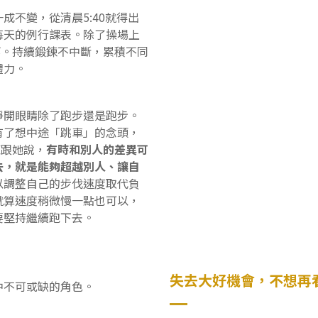
成不變，從清晨5:40就得出
每天的例行課表。除了操場上
等。持續鍛鍊不中斷，累積不同
體力。
睜開眼睛除了跑步還是跑步。
有了想中途「跳車」的念頭，
練跟她說，
有時和別人的差異可
去，就是能夠超越別人、讓自
以調整自己的步伐速度取代負
就算速度稍微慢一點也可以，
要堅持繼續跑下去。
失去大好機會，不想再
中不可或缺的角色。