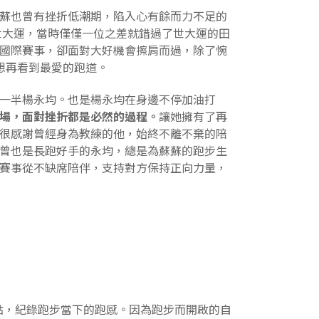
蘇也曾有挫折低潮期，陷入心有餘而力不足的
北世大運，當時僅僅一位之差就錯過了世大運的田
國際賽事，卻面對大好機會擦肩而過，除了惋
想再看到最愛的跑道。
一半楊永均。也是楊永均在身邊不停加油打
場，面對挫折都是必然的過程。
讓她擁有了再
很感謝曾經身為教練的他，始終不離不棄的陪
曾也是長跑好手的永均，總是為蘇蘇的跑步生
賽事從不缺席陪伴，支持對方保持正向力量，
點，紀錄跑步當下的跑感。因為跑步而開啟的自