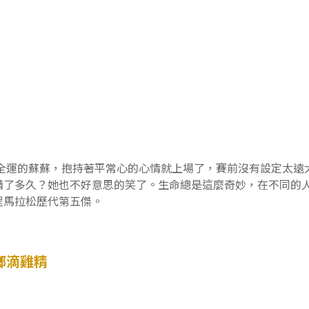
。
北全運的蘇蘇，抱持著平常心的心情就上場了，賽前沒有設定太
備了多久？她也不好意思的笑了。生命總是這麼奇妙，在不同的
程馬拉松歷代第五傑。
鄉滴雞精