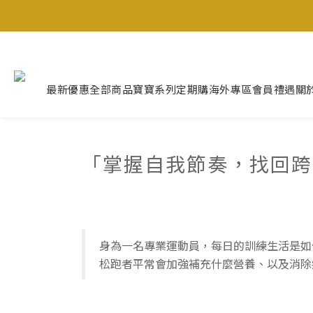
最新優惠
全部商品
寶寶系列
定期購
海外專區
會員禮遇
關
「掌握自我節奏，找回跨
身為一名專業運動員，每日的訓練生活是如
松跑者平常會加強補充什麼營養、以及消除疲勞