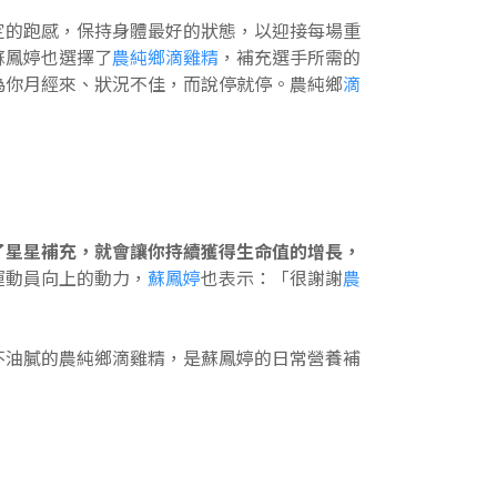
定的跑感，保持身體最好的狀態，以迎接每場重
蘇鳳婷也選擇了
農純鄉滴雞精
，補充選手所需的
為你月經來、狀況不佳，而說停就停。農純鄉
滴
了星星補充，就會讓你持續獲得生命值的增長，
運動員向上的動力，
蘇鳳婷
也表示：「很謝謝
農
不油膩的農純鄉滴雞精，是蘇鳳婷的日常營養補