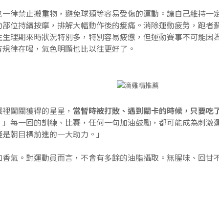
也一律禁止搬重物，避免球類等容易受傷的運動。讓自己維持一
動部位持續按摩，排解大幅動作後的痠痛。消除運動疲勞，跑者
生生理期來時狀況特別多，特別容易疲憊，但運動賽事不可能因
有規律在喝，氣色明顯也比以往更好了。
戲裡闖關獲得的星星，
當暫時被打敗、遇到關卡的時候，只要吃
。
」每一回的訓練、比賽，任何一句加油鼓勵，都可能成為刺激
疑是朝目標前進的一大助力。」
加香氣。對運動員而言，不會有多餘的油脂攝取。無腥味、回甘