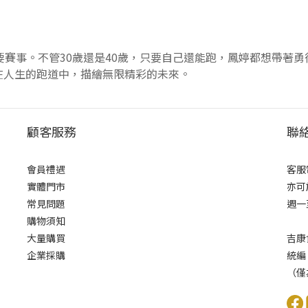
要賽事。不管30歲還是40歲，只要自己還能跑，鳳婷都想帶著
在人生的跑道中，描繪無限精彩的未來。
顧客服務
聯
會員禮遇
客服電
實體門市
亦可
常見問題
週一至
購物須知
大量購買
吉康
企業採購
統編
（僅