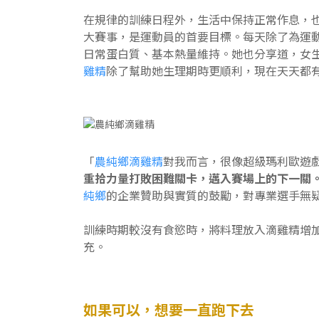
在規律的訓練日程外，生活中保持正常作息，
大賽事，是運動員的首要目標。每天除了為運
日常蛋白質、基本熱量維持。她也分享道，女
雞精
除了幫助她生理期時更順利，現在天天都
「
農純鄉滴雞精
對我而言，很像超級瑪利歐遊
重拾力量打敗困難關卡，邁入賽場上的下一關
純鄉
的企業贊助與實質的鼓勵，對專業選手無
訓練時期較沒有食慾時，將料理放入滴雞精增
充。
如果可以，想要一直跑下去