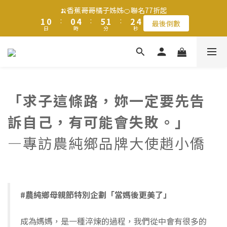
2
2
1
1
1
1
5
5
6
6
2
2
3
3
4
4
🍌香蕉哥哥橘子姊姊🍊聯名77折起
🍌香蕉哥哥橘子姊姊🍊聯名77折起
1
1
0
0
:
:
0
0
4
4
:
:
5
5
1
1
:
:
2
2
3
3
最後倒數
最後倒數
日
日
9
9
時
時
分
分
秒
秒
0
0
3
3
4
4
0
0
1
1
2
2
9
8
8
9
2
2
3
3
0
0
1
1
8
7
7
8
9
1
1
2
2
0
0
滿$1250免運費 立即選購>
7
6
6
7
8
9
0
0
1
1
6
5
5
9
6
7
8
0
0
5
4
4
8
9
5
6
7
父親節送健康 禮盒$1080起 >
「求子這條路，妳一定要先告
4
3
3
7
8
4
5
6
3
2
2
6
7
3
4
5
訴自己，有可能會失敗。」
2
1
1
5
6
2
3
4
🍌香蕉哥哥橘子姊姊🍊聯名77折起
1
0
:
0
4
:
5
1
:
2
3
最後倒數
—專訪農純鄉品牌大使趙小僑
日
時
分
秒
0
3
4
0
1
2
2
3
0
1
1
2
0
0
1
0
#農純鄉母親節特別企劃「當媽後更美了」
成為媽媽，是一種淬煉的過程，我們從中會有很多的