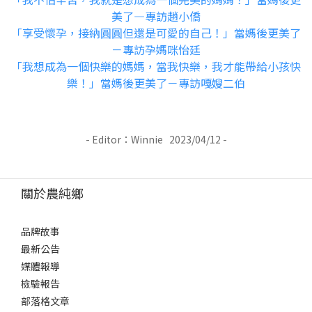
美了—專訪趙小僑
「享受懷孕，接納圓圓但還是可愛的自己！」當媽後更美了
－專訪孕媽咪怡廷
「我想成為一個快樂的媽媽，當我快樂，我才能帶給小孩快
樂！」當媽後更美了－專訪嘎嫂二伯
- Editor：Winnie
2023/04/12 -
關於農純鄉
品牌故事
最新公告
媒體報導
檢驗報告
部落格文章