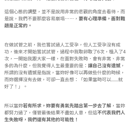
這個心態的調整，並不是說用非常的悲觀的角度去看待，而
是說，我們不要那麼容易崩塌……，
要有心理準備，面對難
題是正常的。
在做試管之前，我也嘗試過人工受孕，但人工受孕沒有成
功，後來才開始嘗試試管，過程中我取卵取了6次，植入了4
次，一開始我跟大家一樣，在面對失敗時．會有非常、非常
多的為什麼，但我覺得人生最重要的是：
讓自己沒有遺憾
，
所謂的沒有遺憾是指說，當妳好像可以再做些什麼的時候，
而妳選擇沒有去做，可卻一直去想：「如果當時可以......就
好了！」。
所以當妳
若有所求，妳要有勇氣先踏出第一步去了解
，當妳
都努力過了，僅管最後結果不盡如人意，但這
不代表我們人
生失敗呀，我們還有其他的可能性！