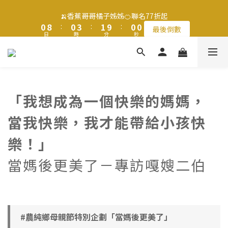
1
1
9
9
1
1
4
4
2
2
1
1
1
1
🍌香蕉哥哥橘子姊姊🍊聯名77折起
🍌香蕉哥哥橘子姊姊🍊聯名77折起
0
0
8
8
:
:
0
0
3
3
:
:
1
1
9
9
:
:
0
0
0
0
最後倒數
最後倒數
9
日
日
9
時
時
分
分
9
秒
秒
9
7
7
2
2
0
0
8
8
8
8
9
8
8
6
6
1
1
7
7
7
7
8
7
7
5
5
0
0
6
6
滿$1250免運費 立即選購>
6
6
9
7
6
6
4
4
5
5
5
5
8
6
5
5
3
3
4
4
4
4
7
5
4
4
2
2
3
3
寶寶燉飯任選 3件$1080起>
「我想成為一個快樂的媽媽，
3
3
6
4
3
3
1
1
2
2
2
2
5
3
2
2
0
0
1
1
當我快樂，我才能帶給小孩快
1
9
1
4
2
1
1
🍌香蕉哥哥橘子姊姊🍊聯名77折起
0
0
0
8
:
0
3
:
1
9
:
0
0
最後倒數
樂！」
日
時
分
秒
7
2
0
8
6
1
7
當媽後更美了－專訪嘎嫂二伯
5
0
6
4
5
3
4
2
3
1
2
#農純鄉母親節特別企劃「當媽後更美了」
0
1