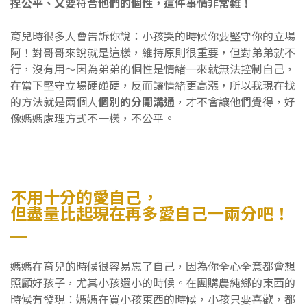
捏公平、又要符合他們的個性，這件事情非常難！
育兒時很多人會告訴你說：小孩哭的時候你要堅守你的立場
阿！對哥哥來說就是這樣，維持原則很重要，但對弟弟就不
行，沒有用～因為弟弟的個性是情緒一來就無法控制自己，
在當下堅守立場硬碰硬，反而讓情緒更高漲，所以我現在找
的方法就是兩個人
個別的分開溝通
，才不會讓他們覺得，好
像媽媽處理方式不一樣，不公平。
不用十分的愛自己，
但盡量比起現在再多愛自己一兩分吧！
媽媽在育兒的時候很容易忘了自己，因為你全心全意都會想
照顧好孩子，尤其小孩還小的時候。在團購農純鄉的東西的
時候有發現：媽媽在買小孩東西的時候，小孩只要喜歡，都