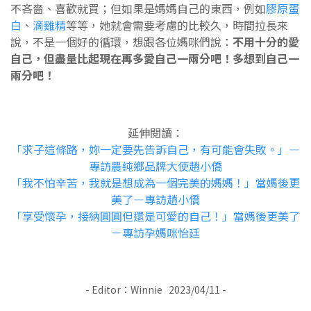
不吝嗇、喜歡就買；但如果是媽媽自己的東西，例如
膠原蛋
白
、
滴雞精
等等，她就會需要考慮的比較久，時間拉長來
說，不是一個好的循環，想跟各位媽咪們說：
不用十分的愛
自己，但盡量比起現在再多愛自己一兩分吧！多想到自己一
兩分吧！
延伸閱讀：
「求子這條路，妳一定要先告訴自己，有可能會失敗。」—
專訪農純鄉品牌大使趙小僑
「我不怕辛苦，我就是想成為一個完美的媽媽！」當媽後更
美了—專訪趙小僑
「享受懷孕，接納圓圓但還是可愛的自己！」當媽後更美了
－專訪孕媽咪怡廷
- Editor：Winnie 2023/04/11 -