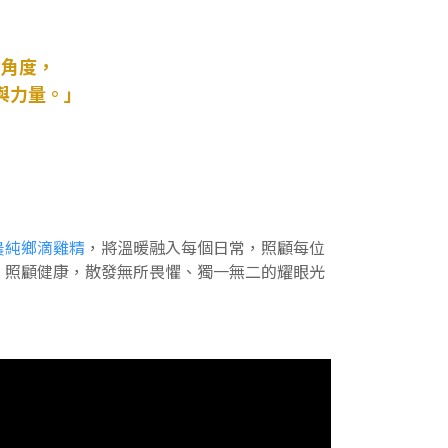
的角度，
與力量。」
農純鄉滴雞精
，將溫暖融入每個日常，照顧每位
，照顧健康，散發無所畏懼、獨一無二的耀眼光