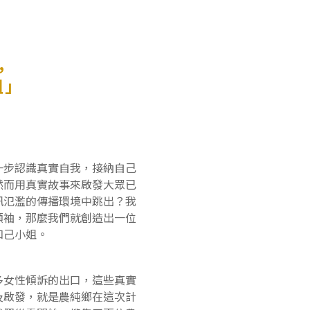
，
姐」
一步認識真實自我，接納自己
然而用真實故事來啟發大眾已
訊氾濫的傳播環境中跳出？我
領袖，那麼我們就創造出一位
知己小姐。
多女性傾訴的出口，這些真實
及啟發，就是農純鄉在這次計