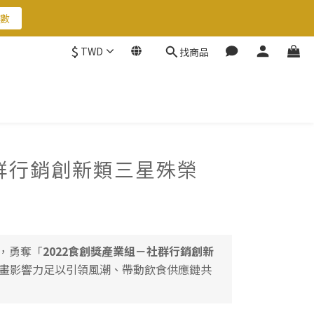
數
$
TWD
找商品
數
群行銷創新類三星殊榮
出，勇奪「
2022食創獎產業組－社群行銷創新
畫影響力足以引領風潮、帶動飲食供應鏈共