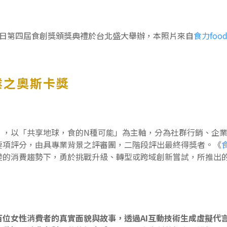
2月6日第四屆食創獎頒獎典禮於台北盛大舉辦，本照片來自
食力food
業之奧斯卡獎
」，以「共享地球，食的N種可能」為主軸，分為社群行銷、企業永
要項評分，由具專業背景之評審團，二階段評出最終得獎者。《
食
變的消費趨勢下，勇於挑戰升級、轉型或跨域創新嘗試，所推出
位女性消費者的真實面貌與故事，透過AI互動技術生成虛擬代言