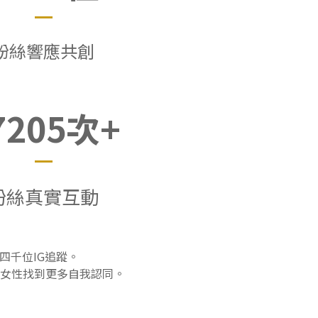
粉絲響應共創
7205次+
粉絲真實互動
四千位IG追蹤。
女性找到更多自我認同。