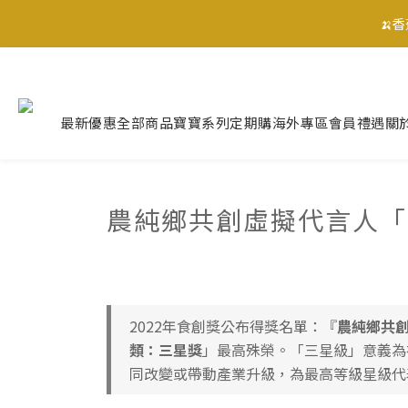
🍌
最新優惠
全部商品
寶寶系列
定期購
海外專區
會員禮遇
關
🍌
農純鄉共創虛擬代言人「
2022年食創獎公布得獎名單：『
農純鄉共
類：三星獎
」最高殊榮。「三星級」意義為
同改變或帶動產業升級，為最高等級星級代表獎