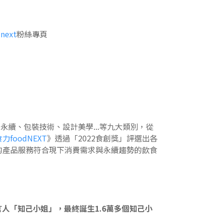
next
粉絲專頁
續、包裝技術、設計美學...等九大類別，從
力foodNEXT
》透過「2022食創獎」評選出各
的產品服務符合現下消費需求與永續趨勢的飲食
人「知己小姐」，最終誕生1.6萬多個知己小