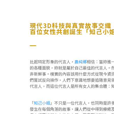
現代3D科技與真實故事交織
百位女性共創誕生「知己小
比起特定形象的代言人，
農純鄉
相信：當妳進
的各種面貌，妳就是屬於自己最佳的代言人。
非新鮮事。樸實的內容該用什麼方式從現今資
們嘗試反向操作，人們下意識地想要追隨意見
代言人，而這位代言人是所有女人的集合體：
「
知己小姐
」不只是一位代言人，也同時是許
發生在每個角落的故事，讓人們從中得到療癒