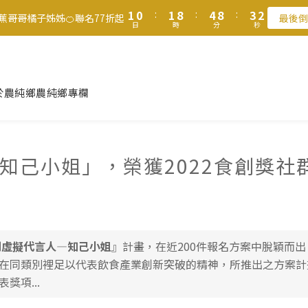
2
1
2
9
5
9
4
2
日
時
分
秒
0
0
7
3
7
2
0
7
6
7
9
7
1
0
:
1
8
:
4
8
:
3
1
香蕉哥哥橘子姊姊🍊聯名77折起
最後倒
6
2
6
1
6
5
6
9
8
6
日
時
分
秒
0
0
7
3
7
2
0
滿$1250免運費 立即選購>
5
1
5
0
5
4
5
8
7
5
6
2
6
1
4
0
4
4
3
4
7
6
4
5
1
5
0
父親節送健康 禮盒$1080起 >
3
3
3
2
3
6
5
3
4
0
4
2
2
2
1
2
9
5
9
4
2
3
3
於農純鄉
農純鄉專欄
1
1
1
0
:
1
8
:
4
8
:
3
1
2
2
香蕉哥哥橘子姊姊🍊聯名77折起
最後倒
日
時
分
秒
0
0
0
0
7
3
7
2
0
1
1
6
2
6
1
0
0
5
1
5
0
知己小姐」，榮獲2022食創獎社
4
0
4
3
3
2
2
1
1
0
0
創虛擬代言人—知己小姐
』計畫，在近200件報名方案中脫穎而
在同類別裡足以代表飲食產業創新突破的精神，所推出之方案計
項...