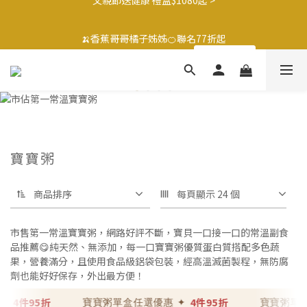
3
2
3
2
6
2
4
1
2
1
2
1
5
1
3
🍌香蕉哥哥橘子姊姊🍊聯名77折起
2
1
2
1
5
1
3
🍌香蕉哥哥橘子姊姊🍊聯名77折起
0
1
0
:
1
0
:
4
9
:
0
2
最後倒數
1
0
:
1
0
:
4
9
:
0
2
日
時
分
秒
最後倒數
0
0
3
8
1
日
時
分
秒
0
0
3
8
1
2
7
0
2
7
0
1
6
1
6
0
5
0
5
4
4
3
3
2
2
1
寶寶粥
1
0
0
商品排序
每頁顯示 24 個
市售第一常溫寶寶粥，網路好評不斷，寶貝一口接一口的常溫副食
品推薦😋純天然、無添加，每一口寶寶粥優質蛋白質搭配多色蔬
果，營養滿分，且使用食品級鋁袋包裝，經高溫滅菌製程，無防腐
劑也能好好保存，外出最方便！
4件95折
4件95折
✦
寶寶粥單盒任選優惠 ✦
寶寶粥單盒