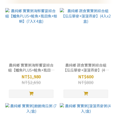
農純鄉 寶寶粥海鮮饗宴綜合
農純鄉 蔬食寶寶粥綜合組
組【鱸魚PLUS+鮭魚+虱目魚
【瓜瓜藜麥+菠菠燕麥】(4入
+蛤蜊】(7入X 4盒)
x2盒)
NT$1,980
NT$600
NT$2,650
NT$800