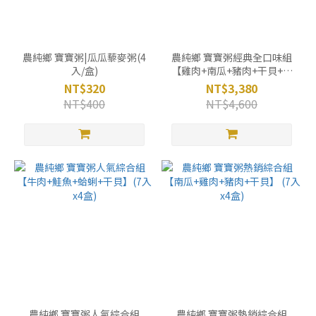
農純鄉 寶寶粥|瓜瓜藜麥粥(4
農純鄉 寶寶粥經典全口味組
入/盒)
【雞肉+南瓜+豬肉+干貝+鮭
魚+牛肉+蛤蜊+虱目魚】(7入
NT$320
NT$3,380
x8盒)
NT$400
NT$4,600
農純鄉 寶寶粥人氣綜合組
農純鄉 寶寶粥熱銷綜合組