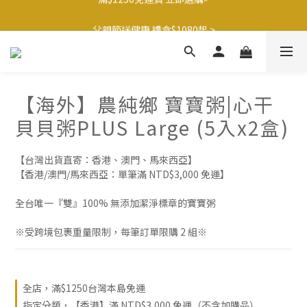
父親節送健康 禮盒$1080起 >
滿$1250免運費 立即選購>
🍊橘子姐姐 香蕉哥哥🍌聯名益生菌77折起 ＞
滿$1250免運費 立即選購>
【海外】農純鄉 寶寶粥|心干
貝貝粥PLUS Large (5入x2盒)
【台灣出貨直寄：香港、澳門、馬來西亞】
【香港/澳門/馬來西亞：單筆滿 NTD$3,000 免運】
全台唯一『雙』100% 無添加潔淨標章的寶寶粥
※受跨境包裹重量限制，每筆訂單限購 2 組※
全店，滿$1250台灣本島免運
指定分類，【香港】滿 NTD$3,000 免運（不含加購品）