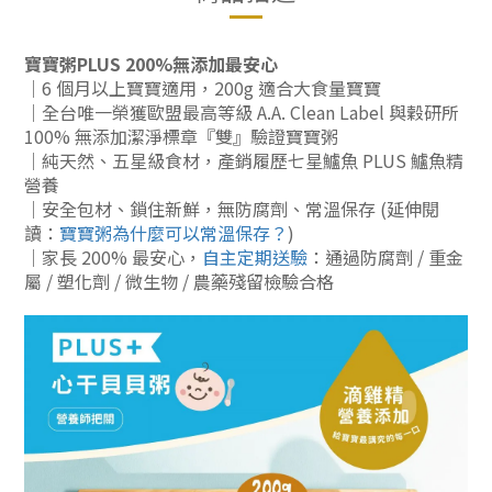
寶寶粥PLUS 200%無添加最安心
｜6 個月以上寶寶適用，200g 適合大食量寶寶
｜全台唯一榮獲歐盟最高等級 A.A. Clean Label 與穀研所
100% 無添加潔淨標章『雙』驗證寶寶粥
｜純天然、五星級食材，產銷履歷七星鱸魚
PLUS 鱸魚精
營養
｜安全包材、鎖住新鮮，無防腐劑、常溫保存 (延伸閱
讀：
寶寶粥為什麼可以常溫保存？
)
｜家長 200% 最安心，
自主定期送驗
：通過防腐劑 / 重金
屬 / 塑化劑 / 微生物 / 農藥殘留檢驗合格