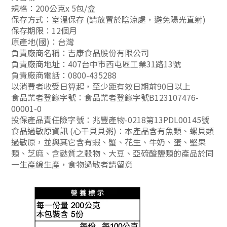
規格：200公克x 5包/盒
保存方式：室溫保存 (請放置於陰涼處，避免陽光直射)
保存期限：12個月
原產地(國)：台灣
負責廠商名稱：吉康食品股份有限公司
負責廠商地址：407台中市西屯區工業31路13號
負責廠商電話：0800-435288
以消費者收受日算起，至少距有效日期前90日以上
食品業者登錄字號：食品業者登錄字號B123107476-
00001-0
投保產品責任險字號：兆豐產物-0218第13PDL00145號
食品過敏原資訊 (心干貝貝粥)：本產品含有魚類、螺貝類
過敏原，並與其它含有蝦、蟹、花生、牛奶、蛋、堅果
類、芝麻、含麩質之穀物、大豆、亞硫酸鹽類的產品於同
一生產線生產，食物過敏者請留意