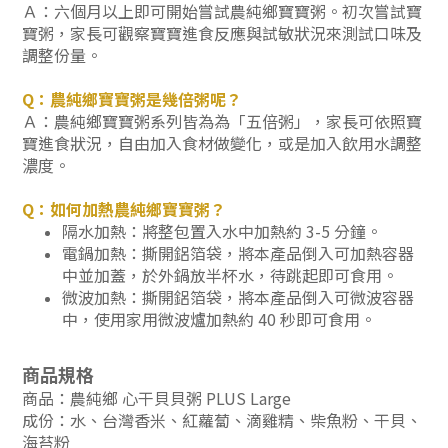
Ａ：六個月以上即可開始嘗試農純鄉寶寶粥。初次嘗試寶
寶粥，家長可觀察寶寶進食反應與試敏狀況來測試口味及
調整份量。
Q：農純鄉寶寶粥是幾倍粥呢？
Ａ：農純鄉寶寶粥系列皆為為「五倍粥」，家長可依照寶
寶進食狀況，自由加入食材做變化，或是加入飲用水調整
濃度。
Q：如何加熱農純鄉寶寶粥？
隔水加熱：將整包置入水中加熱約 3-5 分鐘。
電鍋加熱：撕開鋁箔袋，將本產品倒入可加熱容器
中並加蓋，於外鍋放半杯水，待跳起即可食用。
微波加熱：撕開鋁箔袋，將本產品倒入可微波容器
中，使用家用微波爐加熱約 40 秒即可食用。
商品規格
商品：農純鄉 心干貝貝粥 PLUS Large
成份：
水、台灣香米、紅蘿蔔、滴雞精、柴魚粉、干貝、
海苔粉