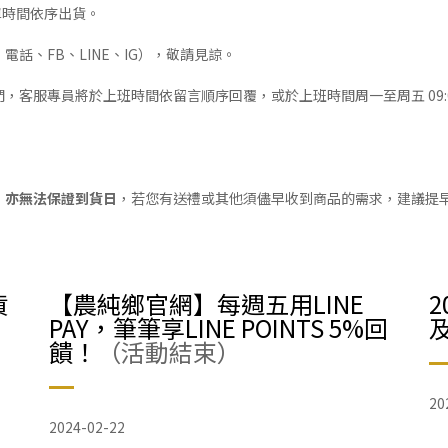
下單時間依序出貨。
話、FB、LINE、IG），敬請見諒。
專員將於上班時間依留言順序回覆，或於上班時間周一至周五 09:00~17:0
，亦無法保證到貨日
，若您有送禮或其他須儘早收到商品的需求，建議提
貨
【農純鄉官網】每週五用LINE
PAY，筆筆享LINE POINTS 5%回
饋！
（活動結束）
20
2024-02-22