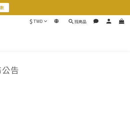
數
數
$
TWD
找商品
數
務公告