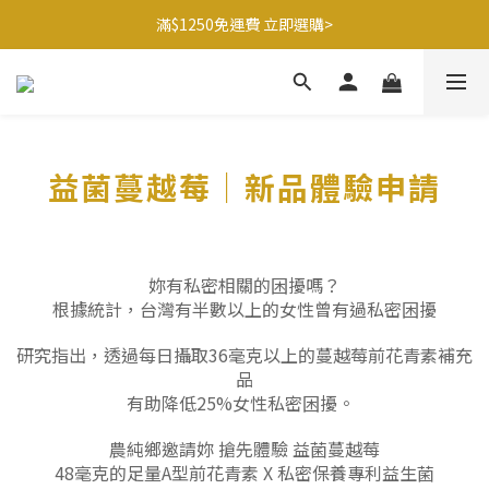
滿$1250免運費 立即選購>
滿$1250免運費 立即選購>
父親節送健康 禮盒$1080起 >
🍊橘子姐姐 香蕉哥哥🍌聯名益生菌77折起 ＞
滿$1250免運費 立即選購>
益菌蔓越莓
｜新品體驗申請
妳有私密相關的困擾嗎？
根據統計，台灣有半數以上的女性曾有過私密困擾
研究指出，透過每日攝取36毫克以上的蔓越莓前花青素補充
品
有助降低25%女性私密困擾。
農純鄉邀請妳 搶先體驗 益菌蔓越莓
48毫克的足量A型前花青素 X 私密保養專利益生菌