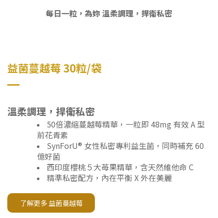
每日一粒，為妳 溫柔調理，捍衛私密
益菌蔓越莓 30粒/袋
溫柔調理，捍衛私密
50倍濃縮蔓越莓精華，一粒即 48mg 有效 A 型
前花青素
SynForU® 女性私密專利益生菌，同時補充 60
億好菌
西印度櫻桃５大苺果精華，含天然維他命 C
精準私密配方，內在平衡 X 外在美麗