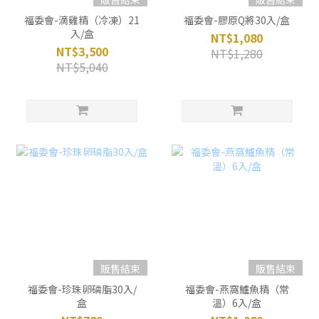
福委會-滴雞精（冷凍）21
福委會-膠原Q將30入/盒
入/盒
NT$1,080
NT$3,500
NT$1,280
NT$5,040
販售結束
販售結束
福委會-珍珠卵磷脂30入/
福委會-燕窩鱸魚精（常
盒
溫）6入/盒