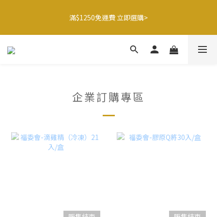
8
8
6
5
2
3
2
2
1
9
1
8
5
6
5
5
🍌香蕉哥哥橘子姊姊🍊聯名77折起
7
7
5
4
1
2
1
1
滿$1250免運費 立即選購>
0
8
:
0
7
:
4
5
:
4
4
最後倒數
6
6
4
3
0
1
0
0
日
時
分
秒
7
6
3
4
3
3
5
5
9
9
9
3
2
0
6
5
2
3
2
2
4
4
8
9
8
8
2
1
5
4
1
2
1
1
寶寶燉飯任選 3件$1080起>
3
3
7
8
7
7
1
0
4
3
0
1
0
0
2
2
9
6
7
6
6
0
3
2
0
1
9
1
8
5
6
5
5
🍌香蕉哥哥橘子姊姊🍊聯名77折起
2
1
0
8
:
0
7
:
4
5
:
4
4
最後倒數
企業訂購專區
1
0
日
時
分
秒
7
6
3
4
3
3
0
6
5
2
3
2
2
5
4
1
2
1
1
4
3
0
1
0
0
3
2
0
2
1
1
0
0
販售結束
販售結束