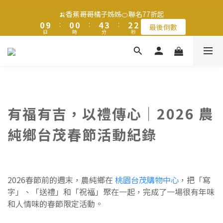
1
1
1
1
1
1
5
5
4
4
3
3
3
3
🍌香蕉哥哥橘子姊姊🍊聯名77折起
🍌香蕉哥哥橘子姊姊🍊聯名77折起
0
0
9
9
:
:
0
0
0
0
:
:
4
4
3
3
:
:
2
2
2
2
最後倒數
最後倒數
9
日
日
9
時
時
9
分
分
秒
秒
8
8
3
3
2
2
1
1
1
1
8
8
8
7
7
2
2
1
1
0
0
0
0
7
7
7
9
9
6
6
1
1
0
0
滿$1250免運費 立即選購>
6
6
6
9
8
8
5
5
0
0
5
5
5
9
8
7
7
4
4
4
4
4
8
7
6
6
3
3
父親節送健康 禮盒$1080起 >
3
3
3
7
6
5
5
2
2
2
2
2
6
5
4
4
1
1
有福有吉，以禮傳心｜2026 農
1
1
1
5
4
3
3
🍌香蕉哥哥橘子姊姊🍊聯名77折起
0
0
0
9
:
0
0
:
4
3
:
2
2
純鄉台茂春節活動紀錄
最後倒數
日
時
分
秒
8
3
2
1
1
7
2
1
0
0
6
1
0
5
0
2026春節前的週末，農純鄉在
桃園台茂購物中心
，把「寫
4
字」、「送禮」和「祝福」聚在一起，完成了一場很有年味
3
和人情味的春節限定活動。
2
1