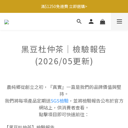
滿$1250免運費 立即選購>
滿$1250免運費 立即選購>
父親節送健康 禮盒$1080起 >
🍊橘子姐姐 香蕉哥哥🍌聯名益生菌77折起 ＞
滿$1250免運費 立即選購>
黑豆杜仲茶｜檢驗報告
(2026/05更新)
農純鄉從創立之初，『真實』一直是我們的品牌價值與堅
持。
我們將每項產品定期送
SGS檢驗
，並將檢驗報告公布於官方
網站上，供消費者查看。
點擊項目即可快速前往：
【黑豆杜仲茶】檢驗報告