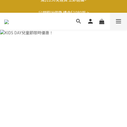
父親節送健康 禮盒$1080起 >
滿$1250免運費 立即選購>
🍊橘子姐姐 香蕉哥哥🍌聯名益生菌77折起 ＞
滿$1250免運費 立即選購>