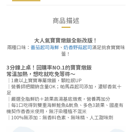
商品描述
大人氣寶寶燉飯全新改版！
兩種口味：
番茄起司海鮮
、
奶香野菇起司
滿足挑食寶寶味
蕾！
3分鐘上桌！回購率NO.1的寶寶燉飯
常溫加熱，想吃就吃免等待～
｜1歲以上寶寶專屬燉飯，顆粒感UP
｜
營養師把關鈉含量OK；帕馬森起司添加，濃郁香氣十
足
｜
嚴選全脂鮮奶＋蔬果高湯基底燉煮，營養再加分
｜
每1口吃得到雙重海鮮鮭魚&魷魚、多色3蔬果、國產有
機契作香香米使用，無汙染種植不混米
｜
100%無添加：無香料色素、無味精、人工甜味劑