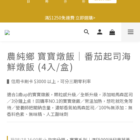
2
9
8
8
8
9
2
6
5
2
1
1
1
5
9
2
🍌香蕉哥哥橘子姊姊🍊聯名77折起
1
8
7
7
7
8
1
5
4
滿$1250免運費 立即選購>
1
0
:
0
0
:
4
8
:
1
最後倒數
0
7
6
6
6
7
0
4
3
日
時
分
秒
0
3
7
0
9
6
5
5
5
9
6
3
2
2
6
8
5
4
4
4
8
5
2
1
1
5
父親節送健康 禮盒$1080起 >
7
4
3
3
3
7
4
1
0
0
4
6
3
2
2
2
6
3
0
3
5
2
1
1
1
5
9
2
🍌香蕉哥哥橘子姊姊🍊聯名77折起
農純鄉 寶寶燉飯｜番茄起司海
2
4
1
0
:
0
0
:
4
8
:
1
最後倒數
1
3
日
時
分
秒
鮮燉飯 (4入/盒)
0
3
7
0
0
2
2
6
1
1
5
▌信用卡刷卡 $3000 以上，可分三期零利率
0
0
4
3
適合1歲up的寶寶燉飯，顆粒感升級／全新升級，添加帕馬森起司
2
／3分鐘上桌！回購率NO.1的寶寶燉飯／常溫加熱，想吃就吃免等
1
待／營養師把關鈉含量，濃郁香氣帕馬森起司／100%無添加：無
0
香料色素、無味精、人工甜味劑
至
08/18 16:00
截止
指定分類，寶寶系列｜滿$5000送兒童葉黃