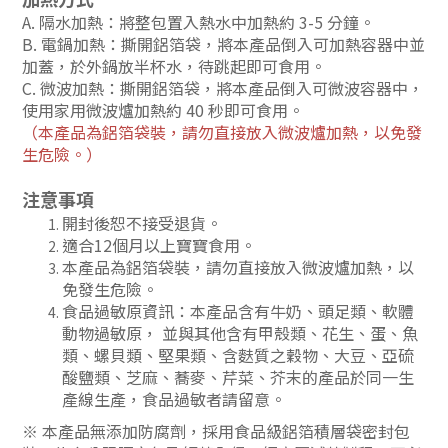
A. 隔水加熱：將整包置入熱水中加熱約 3-5 分鐘。
B. 電鍋加熱：撕開鋁箔袋，將本產品倒入可加熱容器中並
加蓋，於外鍋放半杯水，待跳起即可食用。
C. 微波加熱：撕開鋁箔袋，將本產品倒入可微波容器中，
使用家用微波爐加熱約 40 秒即可食用。
（
本產品為鋁箔袋裝，請勿直接放入微波爐加熱，以免發
生危險。
）
注意事項
開封後恕不接受退貨。
適合12個月以上寶寶食用。
本產品為鋁箔袋裝，請勿直接放入微波爐加熱，以
免發生危險。
食品過敏原資訊：本產品含有牛奶、頭足類、軟體
動物過敏原， 並與其他含有甲殼類、花生、蛋、魚
類、螺貝類、堅果類、含麩質之穀物、大豆、亞硫
酸鹽類、芝麻、蕎麥、芹菜、芥末的產品於同一生
產線生產，食品過敏者請留意。
※ 本產品無添加防腐劑，採用食品級鋁箔積層袋密封包