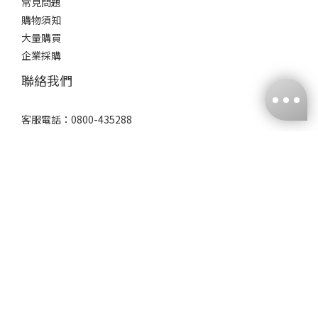
常見問題
購物須知
大量購買
企業採購
聯絡我們
立即購買
客服電話：0800-435288
亦可於網站右下方對話框選擇 LINE 與我們聯絡
週一至週五 9:00-12:00、13:00-17:00 (國定假日除外)
吉康食品股份有限公司｜農純鄉
統編 23107476｜地址 台中市北屯區長生巷5-9號
（僅為聯絡地址，非實體店面，不對外開放）
$
TWD
繁體中文