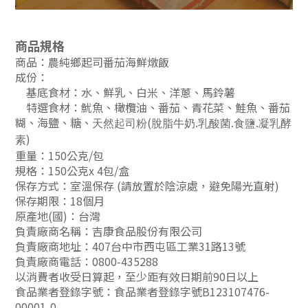
商品規格
商品：農純鄉起司番茄海鮮燉飯
成份：
基底食材：水、鮮乳、白米、洋蔥、馬鈴薯
特選食材：
魷魚、橄欖油、番茄、青花菜、鮭魚、番茄
糊、海鹽、糖、
(
.
.
.
天然起司粉
脫脂牛奶
乳酸菌
食鹽
凝乳酵
)
素
重量：150公克/包
規格：150公克x 4包/盒
保存方式：室溫保存 (請放置於陰涼處，避免陽光直射)
保存期限：18個月
原產地(國)：台灣
負責廠商名稱：吉康食品股份有限公司
負責
廠商地址：407台中市西屯區工業31路13號
負責
廠商電話：0800-435288
以消費者收受日算起，至少距有效日期前90日以上
食品業者登錄字號：食品業者登錄字號B123107476-
00001-0