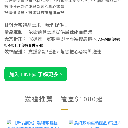
無論是犒賞並肩作戰的夥伴、回饋長年支持的客戶， 農純鄉為您挑
選那份兼具健康與質感的真心誠意。
把這份溫暖，放進您的禮贈清單裡。
針對大宗禮品需求，我們提供：
量身定制：
依據預算需求提供最佳組合建議
大宗折扣：
採購達一定數量即享專案優惠價
(
※
大宗採購優惠折
扣不與其他優惠合併使用)
效率配送：
支援多點配送，幫您把心意精準送達
送禮推薦｜禮盒$1080起