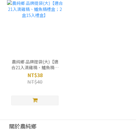
農純鄉 品牌提袋(大)【適
合21入滴雞精、鱸魚精禮
盒；2盒15入禮盒】
NT$38
NT$40
關於農純鄉