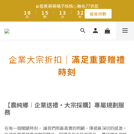
2
2
1
1
2
2
6
6
2
2
4
4
4
4
3
3
🍌香蕉哥哥橘子姊姊🍊聯名77折起
🍌香蕉哥哥橘子姊姊🍊聯名77折起
1
1
0
0
:
:
1
1
5
5
:
:
1
1
3
3
:
:
3
3
2
2
最後倒數
最後倒數
日
日
9
時
時
分
分
秒
秒
0
0
0
0
4
4
0
0
2
2
2
2
1
1
9
8
9
9
3
3
1
1
1
1
0
0
8
7
8
8
9
2
2
0
0
0
0
滿$1250免運費 立即選購>
7
6
7
7
9
9
8
1
1
6
5
6
6
8
8
7
0
0
5
4
5
9
5
7
7
6
父親節送健康 禮盒$1080起 >
企業大宗折扣｜
滿足重要贈禮
4
3
4
8
4
6
6
5
3
2
3
7
3
5
5
4
時刻
2
1
2
6
2
4
4
3
🍌香蕉哥哥橘子姊姊🍊聯名77折起
1
0
:
1
5
:
1
3
:
3
2
最後倒數
日
時
分
秒
0
0
4
0
2
2
1
3
1
1
0
2
0
0
1
【農純鄉｜企業送禮・大宗採購】專屬規劃服
0
務
在每一個關鍵時刻， 讓我們用最真實的照顧，傳遞最深切的感激。