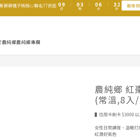
1
1
4
1
7
4
2
7
1
4
1
5
5
8
5
8
6
0
9
:
0
3
:
0
6
:
3
1
滿$1250免運費 立即選購>
香蕉哥哥橘子姊姊🍊聯名77折起
最後倒
6
0
3
0
4
4
7
4
7
5
日
時
分
秒
8
2
5
2
0
5
2
3
3
6
3
9
6
4
7
1
4
1
父親節送健康 禮盒$1080起 >
4
1
2
2
5
2
8
5
3
6
0
3
0
3
0
1
1
4
1
7
4
2
5
2
2
0
9
:
0
3
:
0
6
:
3
1
香蕉哥哥橘子姊姊🍊聯名77折起
4
1
最後倒
於農純鄉
農純鄉專欄
日
時
分
秒
1
8
2
5
2
0
3
0
0
7
1
4
1
2
6
0
3
0
1
5
2
0
4
1
3
0
農純鄉 紅
2
1
(常溫,8入/
0
▌信用卡刷卡 $3000
女性日常調理、溫暖打
紅潤好氣色