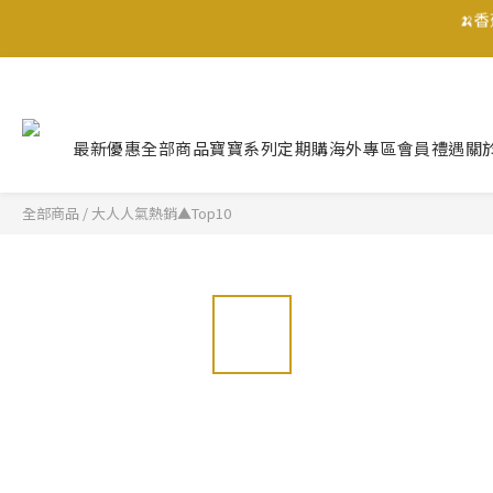
🍌
🍌
最新優惠
全部商品
寶寶系列
定期購
海外專區
會員禮遇
關
全部商品
/
大人人氣熱銷▲Top10