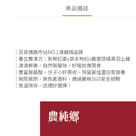
商品描述
｜百貨通路市佔NO.1滴雞精品牌
｜養生雙漢方：新鮮紅棗x草本枸杞x嚴選頂級黑羽土雞
｜滴滴鮮美，自然無腥味，好喝就像現煮
｜豐富胺基酸，分子小好吸收，保留最佳蛋白質營養
｜無防腐劑、無色素香料，通過嚴格SGS安全檢驗
｜常溫保存，送禮好選擇！