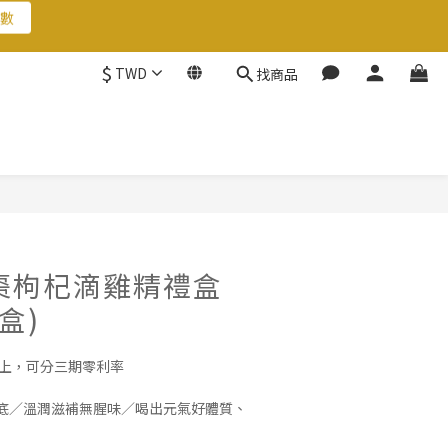
數
$
TWD
找商品
數
立即購買
棗枸杞滴雞精禮盒
盒)
 以上，可分三期零利率
底／溫潤滋補無腥味／喝出元氣好體質、