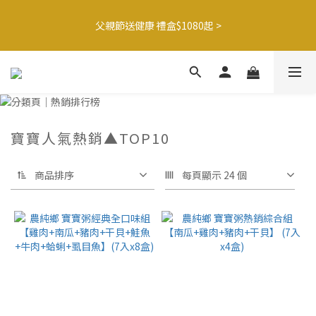
6
5
6
7
6
8
0
1
2
1
2
3
6
7
2
4
🍌香蕉哥哥橘子姊姊🍊聯名77折起
5
4
5
6
9
5
7
0
父親節送健康 禮盒$1080起 >
1
0
:
1
2
:
5
6
:
1
3
4
3
4
5
8
9
4
6
最後倒數
日
時
分
秒
0
0
1
4
5
0
2
3
2
3
4
7
8
3
5
0
3
4
1
2
1
2
3
6
7
2
4
🍌香蕉哥哥橘子姊姊🍊聯名77折起
2
3
0
1
0
:
1
2
:
5
6
:
1
3
最後倒數
1
2
日
時
分
秒
0
0
1
4
5
0
2
0
1
0
3
4
1
0
2
3
0
寶寶人氣熱銷▲TOP10
1
2
0
1
0
商品排序
每頁顯示 24 個