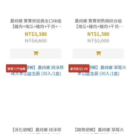
農純鄉 寶寶粥經典全口味組
農純鄉 寶寶粥熱銷綜合組
【雞肉+南瓜+豬肉+干貝+鮭
【南瓜+雞肉+豬肉+干貝】
魚+牛肉+蛤蜊+虱目魚】(7入
(7入x4盒)
NT$3,380
NT$1,580
x8盒)
NT$4,600
NT$2,000
寶寶入門推薦
最受歡迎口味
【消化順暢】農純鄉 純淨原
【開胃順暢】農純鄉 草莓大