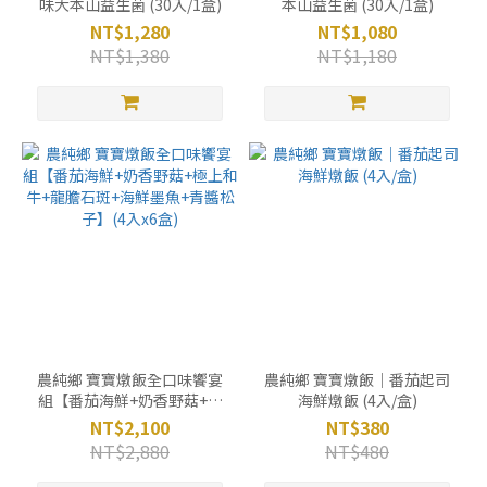
味大本山益生菌 (30入/1盒)
本山益生菌 (30入/1盒)
NT$1,280
NT$1,080
NT$1,380
NT$1,180
農純鄉 寶寶燉飯全口味饗宴
農純鄉 寶寶燉飯｜番茄起司
組【番茄海鮮+奶香野菇+極
海鮮燉飯 (4入/盒)
上和牛+龍膽石斑+海鮮墨魚
NT$2,100
NT$380
+青醬松子】(4入x6盒)
NT$2,880
NT$480