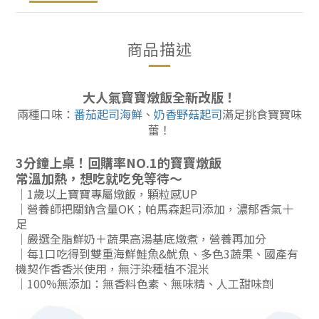
商品描述
大人氣寶寶燉飯全新改版！
兩種口味：
番茄起司海鮮
、
奶香野菇起司
滿足挑食寶寶味
蕾！
3分鐘上桌！回購率NO.1的寶寶燉飯
常溫加熱，想吃就吃免等待～
｜1歲以上寶寶專屬燉飯，顆粒感UP
｜
營養師把關鈉含量OK；帕馬森起司添加，濃郁香氣十
足
｜
嚴選全脂鮮奶＋蔬果高湯基底燉煮，營養再加分
｜
每1口吃得到雙重海鮮鮭魚&魷魚、多色3蔬果、國產有
機契作香香米使用，無汙染種植不混米
｜
100%無添加：無香料色素、無味精、人工甜味劑