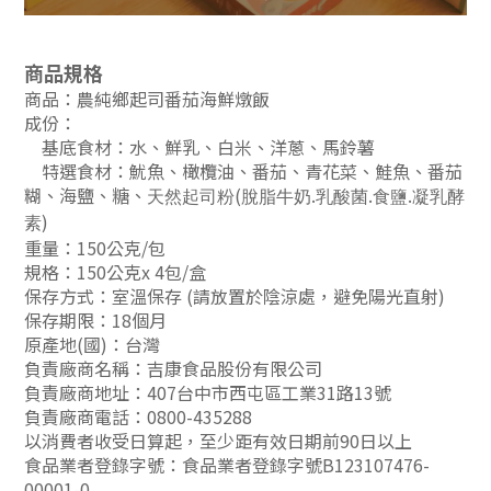
商品規格
商品：農純鄉起司番茄海鮮燉飯
成份：
基底食材：水、鮮乳、白米、洋蔥、馬鈴薯
特選食材：
魷魚、橄欖油、番茄、青花菜、鮭魚、番茄
糊、海鹽、糖、
(
.
.
.
天然起司粉
脫脂牛奶
乳酸菌
食鹽
凝乳酵
)
素
重量：150公克/包
規格：150公克x 4包/盒
保存方式：室溫保存 (請放置於陰涼處，避免陽光直射)
保存期限：18個月
原產地(國)：台灣
負責廠商名稱：吉康食品股份有限公司
負責
廠商地址：407台中市西屯區工業31路13號
負責
廠商電話：0800-435288
以消費者收受日算起，至少距有效日期前90日以上
食品業者登錄字號：食品業者登錄字號B123107476-
00001-0