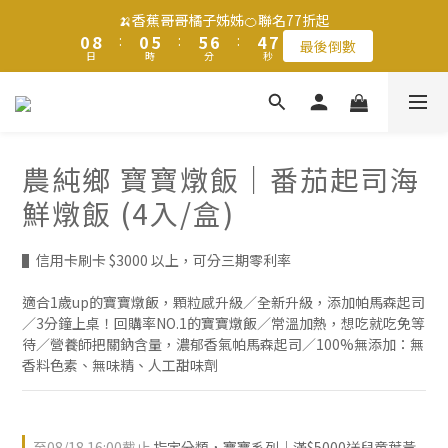
1
1
9
9
1
1
6
6
6
6
7
7
5
5
7
7
🍌香蕉哥哥橘子姊姊🍊聯名77折起
🍌香蕉哥哥橘子姊姊🍊聯名77折起
0
0
8
8
:
:
0
0
5
5
:
:
5
5
6
6
:
:
4
4
6
6
最後倒數
最後倒數
9
日
日
9
時
時
分
分
秒
秒
7
7
4
4
4
4
5
5
3
3
5
5
8
8
6
6
3
3
3
3
4
4
2
2
4
4
7
7
5
5
2
2
2
2
3
3
1
1
3
3
滿$1250免運費 立即選購>
6
6
4
4
1
1
1
1
2
2
0
0
2
2
5
5
9
3
3
0
0
0
0
1
1
1
1
4
4
9
9
8
農純鄉 寶寶燉飯｜番茄起司海
2
2
0
0
0
0
寶寶燉飯任選 3件$1080起>
3
3
8
8
9
7
9
1
1
鮮燉飯 (4入/盒)
2
2
7
7
8
6
8
0
0
1
9
1
6
6
7
5
7
🍌香蕉哥哥橘子姊姊🍊聯名77折起
0
8
:
0
5
:
5
6
:
4
6
▌信用卡刷卡 $3000 以上，可分三期零利率
最後倒數
日
時
分
秒
7
4
4
5
3
5
6
3
3
4
2
4
適合1歲up的寶寶燉飯，顆粒感升級／全新升級，添加帕馬森起司
5
2
2
3
1
3
／3分鐘上桌！回購率NO.1的寶寶燉飯／常溫加熱，想吃就吃免等
待／營養師把關鈉含量，濃郁香氣帕馬森起司／100%無添加：無
4
1
1
2
0
2
香料色素、無味精、人工甜味劑
3
0
0
1
1
2
0
0
1
0
至
08/18 16:00
截止
指定分類，寶寶系列｜滿$5000送兒童葉黃