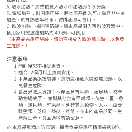
A. 隔水加熱：將整包置入熱水中加熱約 3-5 分鐘。
B. 電鍋加熱：撕開鋁箔袋，將本產品倒入可加熱容器中並
加蓋，於外鍋放半杯水，待跳起即可食用。
C. 微波加熱：撕開鋁箔袋，將本產品倒入可微波容器中，
使用家用微波爐加熱約 40 秒即可食用。
（
本產品為鋁箔袋裝，請勿直接放入微波爐加熱，以免發
生危險。
）
注意事項
開封後恕不接受退貨。
適合12個月以上寶寶食用。
本產品為鋁箔袋裝，請勿直接放入微波爐加熱，以
免發生危險。
食品過敏原資訊：本產品含有牛奶、頭足類、軟體
動物過敏原， 並與其他含有甲殼類、花生、蛋、魚
類、螺貝類、堅果類、含麩質之穀物、大豆、亞硫
酸鹽類、芝麻、蕎麥、芹菜、芥末的產品於同一生
產線生產，食品過敏者請留意。
※ 本產品無添加防腐劑，採用食品級鋁箔積層袋密封包