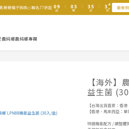
1
1
4
4
6
4
1
7
1
1
3
1
5
5
8
8
8
5
0
9
:
0
3
:
3
5
:
3
0
滿$1250免運費 立即選購>
香蕉哥哥橘子姊姊🍊聯名77折起
最後倒
6
0
0
2
0
4
4
7
7
9
7
4
日
時
分
秒
8
2
2
4
2
5
1
3
3
6
6
8
6
3
7
1
1
3
1
父親節送健康 禮盒$1080起 >
4
0
2
2
5
5
7
5
2
6
0
0
2
0
3
1
1
4
4
6
4
1
5
1
2
0
9
:
0
3
:
3
5
:
3
0
香蕉哥哥橘子姊姊🍊聯名77折起
4
0
最後倒
於農純鄉
農純鄉專欄
日
時
分
秒
1
8
2
2
4
2
3
0
7
1
1
3
1
2
6
0
0
2
0
1
5
1
0
4
0
3
【海外】農
2
1
益生菌 (3
0
【台灣出貨直寄：香港
【香港、馬來西亞：單筆滿 
特選機能配方 / 調整體質