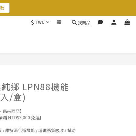
數
$
TWD
找商品
數
立即購買
純鄉 LPN88機能
0入/盒)
、馬來西亞】
NTD$3,000 免運】
 / 維持消化道機能 / 增進鈣質吸收 / 幫助