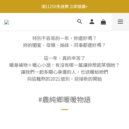
滿$1250免運費 立即選購>
滿$1250免運費 立即選購>
父親節送健康 禮盒$1080起 >
🍊橘子姐姐 香蕉哥哥🍌聯名益生菌77折起 ＞
特別不容易的一年，妳還好嗎？
妳的閨蜜、母親、姊妹、同事都還好嗎？
滿$1250免運費 立即選購>
這一年，真的辛苦了
暖身補物＋暖心小語，有沒有哪一篇讓妳想起某個她？
讓我們一起多關心身邊的人，也送暖給她們
向這難熬的2021道別，迎接新的開始
#農純鄉暖暖物語