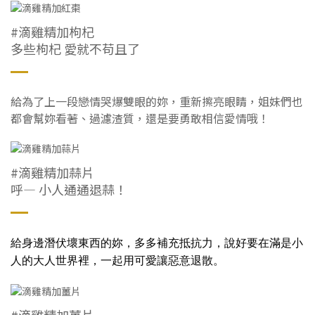
#滴雞精加枸杞
多些枸杞 愛就不苟且了
給為了上一段戀情哭爆雙眼的妳，重新擦亮眼睛，姐妹們也
都會幫妳看著、過濾渣質，還是要勇敢相信愛情哦！
#滴雞精加蒜片
呼— 小人通通退蒜！
給身邊潛伏壞東西的妳，多多補充抵抗力，
說好要在滿是小
人的大人世界裡，
一起用可愛讓惡意退散。