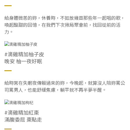
給身體微恙的妳，休養時，不如放幾首那些年一起唱的歌，
喚起酸甜的回憶，在我們下次揪局聚會前，找回從前的活
力。
#滴雞精加柚子皮
晚安 柚一夜好眠
給時常在失眠夜傳賴過來的妳，今晚起，就算沒人陪妳罵公
司罵男人，也能舒緩焦慮，躺平就不再半夢半醒。
#滴雞精加紅棗
滿腹委屈 棗點走