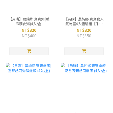
【員購】農純鄉 寶寶粥|瓜
【員購】農純鄉 寶寶粥人
瓜藜麥粥(4入/盒)
氣總匯4入體驗組【牛肉
+鮭魚+蛤蜊+干貝】
NT$320
NT$320
NT$400
NT$350