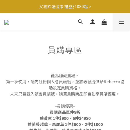
父親節送健康 禮盒$1080起 >
滿$1250免運費 立即選購>
🍊橘子姐姐 香蕉哥哥🍌聯名益生菌77折起 ＞
滿$1250免運費 立即選購>
員購專區
此為隱藏賣場。
第一次使用，請先註冊個人會員帳號，並將帳號提供給Rebecca協
助設定員購資格。
未來只要登入該會員帳號，購買員購商品即自動享員購優惠。
-員購優惠-
員購商品單件8折
葉黃素 1件$990、6件$4950
益菌蔓越莓、馬尾草 1件$600、2件$1000