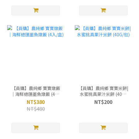
【員購】農純鄉 寶寶燉飯
【員購】農純鄉 寶寶米餅|
｜海鮮總匯墨魚燉飯 (4入/
水蜜桃真果汁米餅 (40G/
盒)
包)
NT$380
NT$200
NT$480