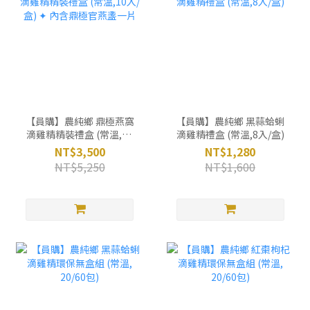
【員購】農純鄉 鼎極燕窩
【員購】農純鄉 黑蒜蛤蜊
滴雞精精裝禮盒 (常溫,10
滴雞精禮盒 (常溫,8入/盒)
入/盒) ✦ 內含鼎極官燕盞
NT$3,500
NT$1,280
一片
NT$5,250
NT$1,600