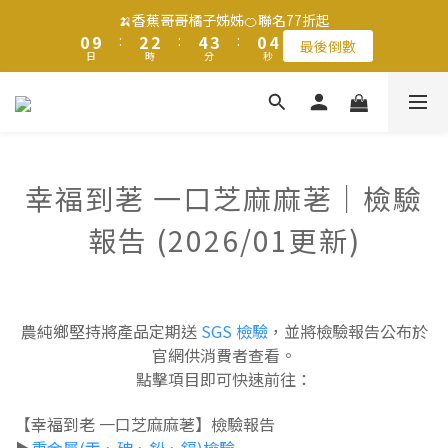
1
1
3
3
3
3
5
5
4
4
1
1
5
5
🍌香蕉哥哥橘子姊姊🍊聯名77折起
🍌香蕉哥哥橘子姊姊🍊聯名77折起
0
0
9
9
:
:
2
2
2
2
:
:
4
4
3
3
:
:
0
0
4
4
最後倒數
最後倒數
9
日
日
時
時
分
分
9
秒
秒
8
8
1
1
1
1
3
3
2
2
3
3
8
8
7
7
0
0
0
0
2
2
1
1
2
2
7
9
9
7
6
6
1
1
0
0
1
1
滿$1250免運費 立即選購>
6
8
8
9
6
5
5
0
0
0
0
5
7
7
9
8
5
9
4
4
4
6
6
8
7
4
8
3
3
父親節送健康 禮盒$1080起 >
幸福到荖 一口芝麻麻荖｜檢驗
3
5
5
7
6
3
7
2
2
2
4
4
6
5
2
6
1
1
報告 (2026/01更新)
1
3
3
5
4
1
5
🍌香蕉哥哥橘子姊姊🍊聯名77折起
0
0
0
9
:
2
2
:
4
3
:
0
4
最後倒數
日
時
分
秒
8
1
1
3
2
3
7
0
0
2
1
2
6
1
0
1
農純鄉堅持將產品定期送
SGS 檢驗
，並將檢驗報告公布於
5
0
0
官網供消費者查看。
4
點擊項目即可快速前往：
3
2
【幸福到老 一口芝麻麻荖】檢驗報告
1