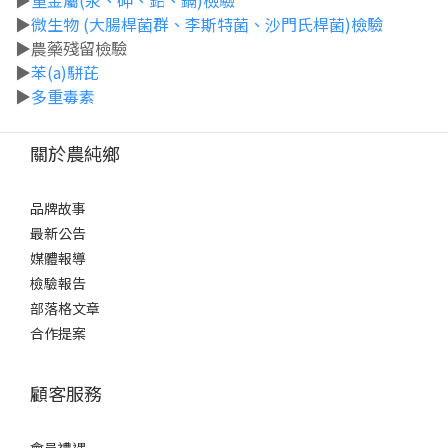
▶
重金屬(汞、砷、鉛、鎘)檢驗
0
▶
微生物 (大腸桿菌群、李斯特菌、沙門氏桿菌)檢驗
▶農藥殘留檢驗
▶
苯(a)駢芘
▶
多重毒素
關於農純鄉
品牌故事
最新公告
媒體報導
檢驗報告
部落格文章
合作提案
顧客服務
會員禮遇