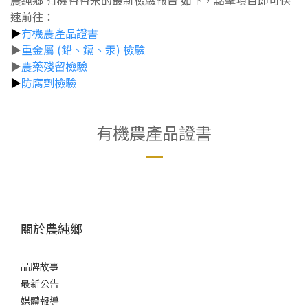
農純鄉 有機香香米的最新檢驗報告 如下，點擊項目即可快
0
速前往：
▶
有機農產品證書
▶
重金屬 (鉛、鎘、汞) 檢驗
▶
農藥殘留檢驗
▶
防腐劑檢驗
有機農產品證書
關於農純鄉
品牌故事
最新公告
媒體報導