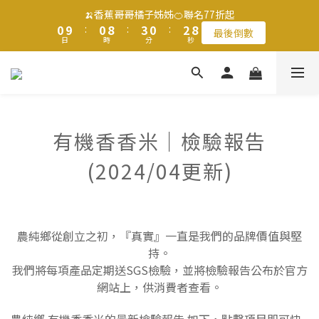
1
1
1
1
9
9
4
4
1
1
3
3
9
9
🍌香蕉哥哥橘子姊姊🍊聯名77折起
🍌香蕉哥哥橘子姊姊🍊聯名77折起
0
0
9
9
:
:
0
0
8
8
:
:
3
3
0
0
:
:
2
2
8
8
最後倒數
最後倒數
9
日
日
9
時
時
分
分
9
秒
秒
8
8
7
7
2
2
1
1
7
7
8
8
8
7
7
6
6
1
1
0
0
6
6
7
7
7
9
6
6
5
5
0
0
5
5
滿$1250免運費 立即選購>
6
6
9
6
8
5
5
4
4
4
4
5
5
8
5
7
4
4
3
3
3
3
4
4
7
4
6
3
3
2
2
2
2
父親節送健康 禮盒$1080起 >
有機香香米｜檢驗報告
3
3
6
3
5
2
2
1
1
1
1
2
2
5
2
4
1
1
0
0
0
0
(2024/04更新)
1
1
9
4
1
3
9
🍌香蕉哥哥橘子姊姊🍊聯名77折起
0
0
0
9
:
0
8
:
3
0
:
2
8
最後倒數
日
時
分
秒
8
7
2
1
7
7
6
1
0
6
6
5
0
5
農純鄉從創立之初，『真實』一直是我們的品牌價值與堅
5
4
4
持。
4
3
3
我們將每項產品定期送SGS檢驗，並將檢驗報告公布於官方
3
2
2
網站上，供消費者查看。
2
1
1
1
0
0