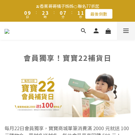
1
1
3
3
4
4
1
1
8
8
2
2
2
2
🍌香蕉哥哥橘子姊姊🍊聯名77折起
🍌香蕉哥哥橘子姊姊🍊聯名77折起
0
0
9
9
:
:
2
2
3
3
:
:
0
0
7
7
:
:
1
1
1
1
最後倒數
最後倒數
9
日
日
時
時
9
分
分
秒
秒
8
8
1
1
2
2
6
6
0
0
0
0
8
8
9
9
7
7
0
0
1
1
5
5
7
9
7
8
8
6
6
0
0
4
4
滿$1250免運費 立即選購>
6
8
9
6
7
7
5
5
3
3
5
7
8
5
6
6
4
4
2
2
4
6
7
4
5
5
3
3
1
1
父親節送健康 禮盒$1080起 >
會員獨享！寶寶22補貨日
3
5
6
3
4
4
2
2
0
0
2
4
5
2
9
3
3
1
1
1
3
4
1
8
2
2
🍌香蕉哥哥橘子姊姊🍊聯名77折起
0
0
0
9
:
2
3
:
0
7
:
1
1
最後倒數
日
時
分
秒
8
1
2
6
0
0
7
0
1
5
6
0
4
5
3
4
2
3
1
2
0
每月22日會員獨享，寶寶商城單筆消費滿 2000 元就送 100
1