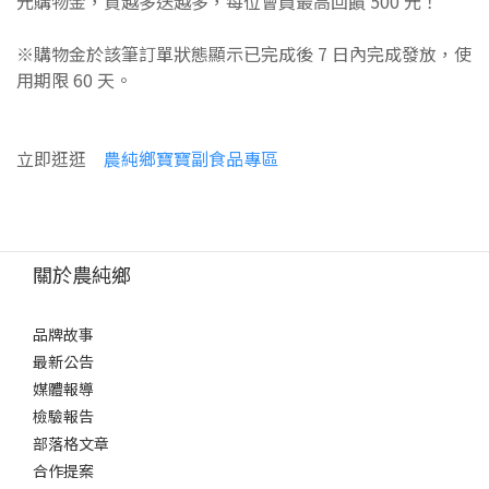
元購物金，買越多送越多，每位會員最高回饋 500 元！
0
※購物金於該筆訂單狀態顯示已完成後 7 日內完成發放，使
用期限 60 天。
立即逛逛
農純鄉寶寶副食品專區
關於農純鄉
品牌故事
最新公告
媒體報導
檢驗報告
部落格文章
合作提案