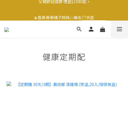
4
3
4
3
8
7
6
0
2
1
2
1
6
8
5
4
🍌香蕉哥哥橘子姊姊🍊聯名77折起
3
2
3
2
7
9
6
5
1
0
:
1
0
:
5
7
:
4
3
最後倒數
2
1
2
1
6
8
5
4
🍌香蕉哥哥橘子姊姊🍊聯名77折起
日
時
分
秒
0
0
4
6
3
2
1
0
:
1
0
:
5
7
:
4
3
最後倒數
3
5
2
1
日
時
分
秒
0
0
4
6
3
2
2
4
1
0
3
5
2
1
1
3
0
2
4
1
0
0
2
1
3
0
1
0
2
健康定期配
0
1
0