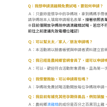
Q：我想申請滴雞精免費試喝，要如何申請？
Ａ：只要妳是懷孕中的孕媽咪，拿到媽媽手冊
請孕媽咪本人填寫申請報名表單
，接著依照表
※目前僅開放孕媽咪申請滴雞精試喝，若您不
前往之前建議先致電櫃位確認）
Ｑ：可以幫太太／家人／朋友申請嗎？
Ａ：本活動將以臉書帳號與申請者資料建立官
Ｑ：我已經是農純鄉官網會員了，還可以申請
Ａ：可以，歡迎符合活動對象資格，且為第一
Ｑ：我懷雙胞胎，可以申請兩包嗎？
Ａ：孕媽咪免費試喝活動開放每位孕媽咪申請
Ｑ：我目前有補充其他孕期保養品，例如葉酸、
Ａ：農純鄉
滴雞精
的成份是百分之百黑羽土雞