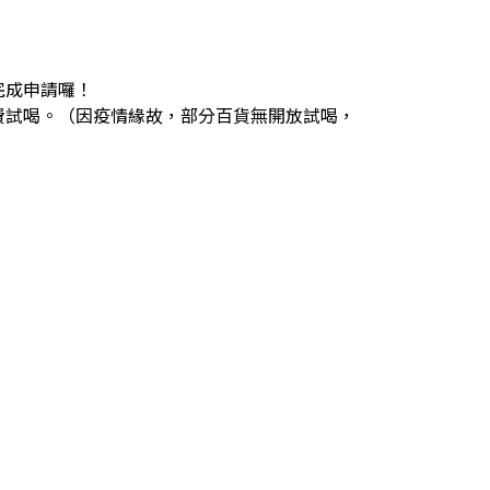
完成申請囉！
費試喝。（因疫情緣故，部分百貨無開放試喝，