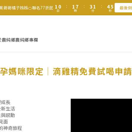
2
1
2
8
4
2
5
5
1
0
:
1
7
:
3
1
:
4
4
8
7
8
8
香蕉哥哥橘子姊姊🍊聯名77折起
最後倒
1
0
:
1
7
:
3
1
:
4
4
香蕉哥哥橘子姊姊🍊聯名77折起
最後倒
日
時
分
秒
0
0
6
2
0
3
3
7
6
7
9
7
日
時
分
秒
0
0
6
2
0
3
3
5
1
2
2
6
5
6
8
6
9
9
5
1
2
2
滿$1250免運費 立即選購>
4
0
1
1
5
4
5
7
5
8
8
4
0
1
1
3
0
0
4
3
4
6
4
7
7
3
0
0
父親節送健康 禮盒$1080起 >
2
3
2
3
9
5
3
6
6
2
於農純鄉
農純鄉專欄
1
2
1
2
8
4
2
5
5
1
0
1
0
:
1
7
:
3
1
:
4
4
香蕉哥哥橘子姊姊🍊聯名77折起
最後倒
0
日
時
分
秒
0
0
6
2
0
3
3
5
1
2
2
孕媽咪限定｜滴雞精免費試喝申
4
0
1
1
3
0
0
2
1
0
裡成長
全新生活
性與感動
見面
的神奇旅程