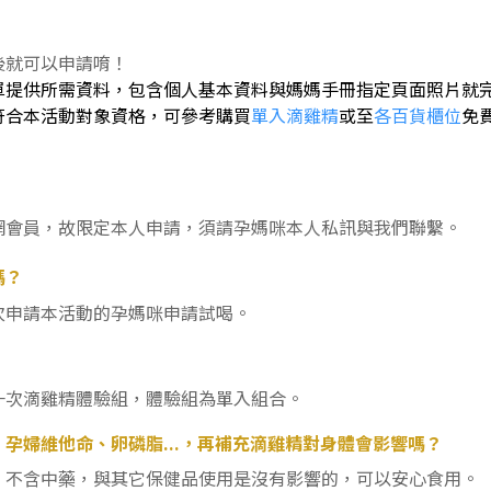
後就可以申請唷！
單提供所需資料，包含個人基本資料與媽媽手冊指定頁面照片就
符合本活動對象資格，可參考購買
單入滴雞精
或至
各百貨櫃位
免
網會員，故限定本人申請，須請孕媽咪本人私訊與我們聯繫。
嗎？
次申請本活動的孕媽咪申請試喝。
一次滴雞精體驗組，體驗組為單入組合。
孕婦維他命、卵磷脂...，再補充滴雞精對身體會影響嗎？
，不含中藥，與其它保健品使用是沒有影響的，可以安心食用。