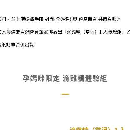
，並上傳媽媽手冊 封面(含姓名) 與 預產期頁 共兩頁照片
加入農純鄉官網會員並安排寄出「滴雞精（常溫）1 入體驗組」乙
官網訂單合併出貨。
孕媽咪限定 滴雞精體驗組
滴雞精（常溫）1 入