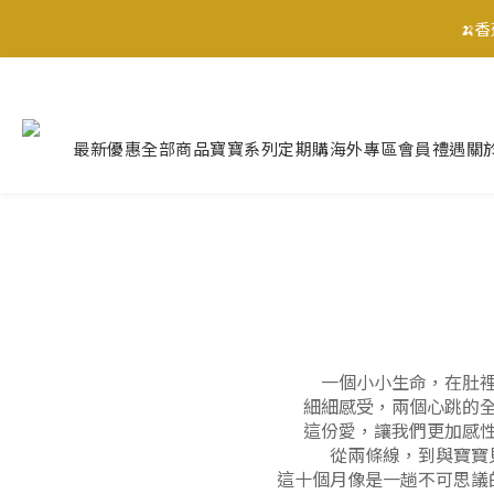
🍌
🍌
最新優惠
全部商品
寶寶系列
定期購
海外專區
會員禮遇
關
🍌
一個小小生命，在肚
細細感受，兩個心跳的
這份愛，讓我們更加感
從兩條線，到與寶寶
這十個月像是一趟不可思議