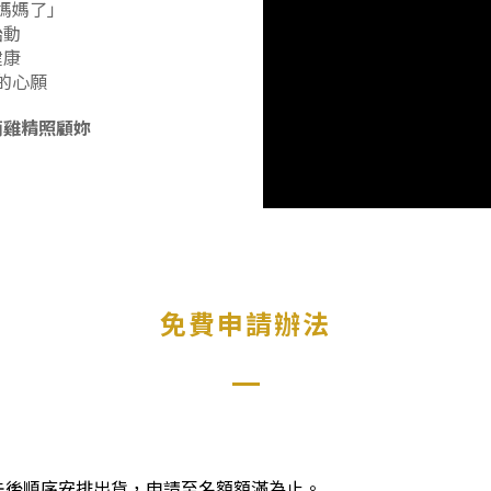
媽媽了」
胎動
健康
的心願
滴雞精照顧妳
免費申請辦法
先後順序安排出貨，申請至名額額滿為止。