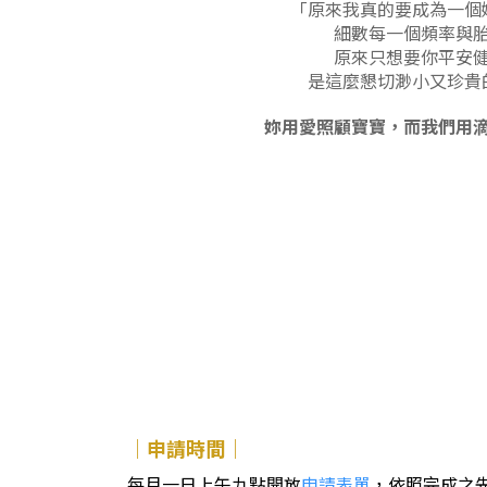
「原來我真的要成為一個
細數每一個頻率與
原來只想要你平安
是這麼懇切渺小又珍貴
妳用愛照顧寶寶，而我們用
｜申請時間｜
每月一日上午九點開放
申請表單
，依照完成之