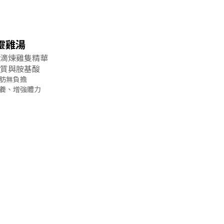
靈雞湯
滴煉雞隻精華
質與胺基酸
肪無負擔
養、增強體力