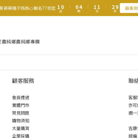
2
2
1
1
1
1
5
5
2
2
2
2
3
3
9
8
8
9
9
1
1
0
0
:
:
0
0
4
4
:
:
1
1
1
1
:
:
2
2
9
9
8
7
7
8
8
9
香蕉哥哥橘子姊姊🍊聯名77折起
香蕉哥哥橘子姊姊🍊聯名77折起
最後倒
最後倒
日
日
時
時
分
分
秒
秒
0
0
3
3
0
0
0
0
1
1
8
8
7
6
6
7
7
8
2
2
0
0
7
7
6
5
5
9
6
6
7
滿$1250免運費 立即選購>
1
1
6
6
5
4
4
8
5
5
6
0
0
5
5
4
3
3
7
4
4
5
父親節送健康 禮盒$1080起 >
4
4
3
2
2
6
3
3
4
於農純鄉
農純鄉專欄
3
3
2
1
1
5
2
2
3
2
2
1
0
:
0
4
:
1
1
:
2
9
香蕉哥哥橘子姊姊🍊聯名77折起
最後倒
日
時
分
秒
1
1
0
3
0
0
1
8
0
0
2
0
7
1
6
顧客服務
聯
0
5
4
3
會員禮遇
客服電
2
實體門市
亦可
1
常見問題
週一至
0
購物須知
大量購買
吉康
企業採購
統編