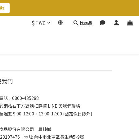
數
數
$
TWD
找商品
數
絡我們
話：0800-435288
於網站右下方對話框選擇 LINE 與我們聯絡
週五 9:00-12:00、13:00-17:00 (國定假日除外)
食品股份有限公司｜農純鄉
 23107476｜地址 台中市北屯區長生巷5-9號