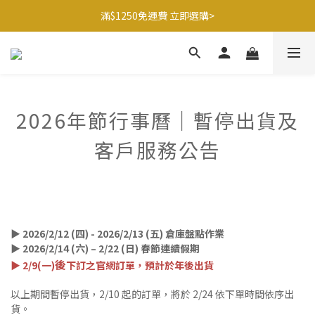
滿$1250免運費 立即選購>
滿$1250免運費 立即選購>
父親節送健康 禮盒$1080起 >
🍊橘子姐姐 香蕉哥哥🍌聯名益生菌77折起 ＞
滿$1250免運費 立即選購>
2026年節行事曆｜暫停出貨及
客戶服務公告
▶ 2026/2/12 (四) - 2026/2/13 (五) 倉庫盤點作業
▶ 2026/2/14 (六) – 2/22 (日) 春節連續假期
後
▶ 2/9(一)
下訂之官網訂單，預計於年後出貨
以上期間暫停出貨，2/10 起的訂單，將於 2/24 依下單時間依序出
貨。