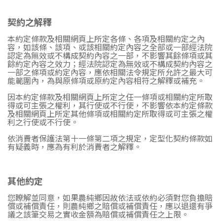
契約之解釋
本約定條款及相關網頁上所定各條、各項及相關約定之內
容，如該條、該項、或該相關約定內容之全部或一部經法院
認定為無效或不構成契約內容之一部，不影響其餘條項或其
餘約定內容之效力；經法院認定為無效或不構成契約內容之
一部之條項或約定內容，應依相關法令規定所允許之最大可
能範圍內，為與原條項或原約定內容相符之解釋或補充。
因本約定條款及相關網頁上所定之任一條項或相關約定所取
得或可主張之權利，其行使或不行使，不影響依本約定條款
及相關網頁上所定其他條項或相關約定所取得或可主張之權
利之行使或不行使。
依消費者保護法第十一條第二項之規定，定型化契約條款如
有疑義時，應為有利於消費者之解釋。
其他約定
您瞭解並同意，如果農純鄉因故依法或依約必須對您負擔賠
償或補償責任，則農純鄉之賠償或補償責任，應以退還有爭
議之該筆交易之實收金額為賠償或補償責任之上限。