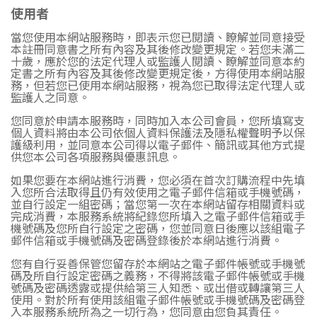
使用者
當您使用本網站服務時，即表示您已閱讀、瞭解並同意接受
本註冊同意書之所有內容及其後修改變更規定。若您未滿二
十歲，應於您的法定代理人或監護人閱讀、瞭解並同意本約
定書之所有內容及其後修改變更規定後，方得使用本網站服
務，但若您已使用本網站服務，視為您已取得法定代理人或
監護人之同意。
您同意於申請本服務時，同時加入本公司會員，您所填寫支
個人資料將由本公司依個人資料保護法及隱私權聲明予以保
護級利用，並同意本公司得以電子郵件、簡訊或其他方式提
供您本公司各項服務與優惠訊息。
如果您要在本網站進行消費，您必須在首次訂購流程中先填
入您所合法取得且仍有效使用之電子郵件信箱或手機號碼，
並自行設定一組密碼；當您第一次在本網站留存相關資料或
完成消費，本服務系統將紀錄您所填入之電子郵件信箱或手
機號碼及您所自行設定之密碼，您並同意日後應以該組電子
郵件信箱或手機號碼及密碼登錄後於本網站進行消費。
您有自行妥善保管您留存於本網站之電子郵件帳號或手機號
碼及所自行設定密碼之義務，不得將該電子郵件帳號或手機
號碼及密碼透露或提供給第三人知悉、或出借或轉讓第三人
使用。對於所有使用該組電子郵件帳號或手機號碼及密碼登
入本服務系統所為之一切行為，您同意由您負其責任。