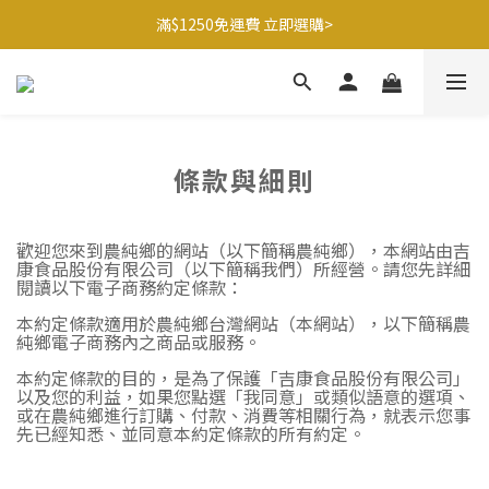
滿$1250免運費 立即選購>
滿$1250免運費 立即選購>
父親節送健康 禮盒$1080起 >
🍊橘子姐姐 香蕉哥哥🍌聯名益生菌77折起 ＞
滿$1250免運費 立即選購>
條款與細則
歡迎您來到農純鄉的網站（以下簡稱農純鄉），本網站由吉
康食品股份有限公司（以下簡稱我們）所經營。請您先詳細
閱讀以下電子商務約定條款：
本約定條款適用於農純鄉台灣網站（本網站），以下簡稱農
純鄉電子商務內之商品或服務。
本約定條款的目的，是為了保護「吉康食品股份有限公司」
以及您的利益，如果您點選「我同意」或類似語意的選項、
或在農純鄉進行訂購、付款、消費等相關行為，就表示您事
先已經知悉、並同意本約定條款的所有約定。