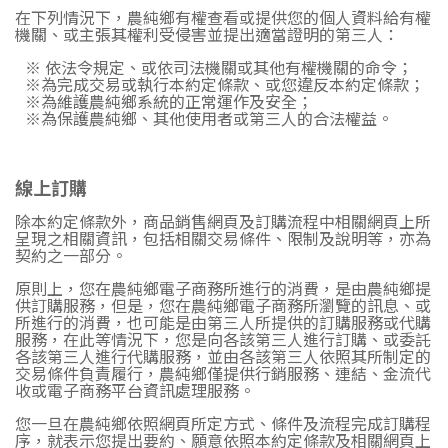
在下列情況下，農純鄉有權查看或提供您的個人資料給有權
機關、或主張其權利受侵害並提出適當證明的第三人：
※ 依法令規定、或依司法機關或其他有權機關的命令；
※為完成交易或執行本約定條款、或您違反本約定條款；
※為維護農純鄉系統的正常運作及安全；
※為保護農純鄉、其他使用者或第三人的合法權益。
線上訂購
除本約定條款外，商品銷售網頁及訂購流程中相關網頁上所
呈現之相關資訊，包括相關交易條件、限制及說明等，亦為
契約之一部分。
原則上，您在農純鄉電子商務所進行的消費，是由農純鄉提
供訂購服務，但是，您在農純鄉電子商務所瀏覽的訊息、或
所進行的消費，也可能是由第三人所提供的訂購服務或代購
服務，在此等情況下，您是向各該第三人進行訂購、或委託
各該第三人進行代購服務，並由各該第三人依照其所制定的
交易條件負責履行，農純鄉僅提供行銷服務、連結、金流代
收或電子商務平台資訊處理服務。
您一旦在農純鄉依照網頁所定方式、條件及流程完成訂購程
序，就表示您提出要約、願意依照本約定條款及相關網頁上