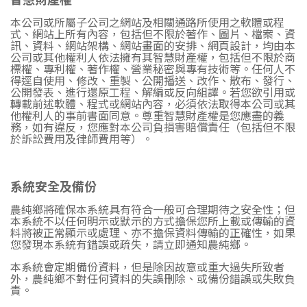
本公司或所屬子公司之網站及相關通路所使用之軟體或程
式、網站上所有內容，包括但不限於著作、圖片、檔案、資
訊、資料、網站架構、網站畫面的安排、網頁設計，均由本
公司或其他權利人依法擁有其智慧財產權，包括但不限於商
標權、專利權、著作權、營業秘密與專有技術等。任何人不
得逕自使用、修改、重製、公開播送、改作、散布、發行、
公開發表、進行還原工程、解編或反向組譯。若您欲引用或
轉載前述軟體、程式或網站內容，必須依法取得本公司或其
他權利人的事前書面同意。尊重智慧財產權是您應盡的義
務，如有違反，您應對本公司負損害賠償責任（包括但不限
於訴訟費用及律師費用等）。
系統安全及備份
農純鄉將確保本系統具有符合一般可合理期待之安全性；但
本系統不以任何明示或默示的方式擔保您所上載或傳輸的資
料將被正常顯示或處理、亦不擔保資料傳輸的正確性，如果
您發現本系統有錯誤或疏失，請立即通知農純鄉。
本系統會定期備份資料，但是除因故意或重大過失所致者
外，農純鄉不對任何資料的失誤刪除、或備份錯誤或失敗負
責。