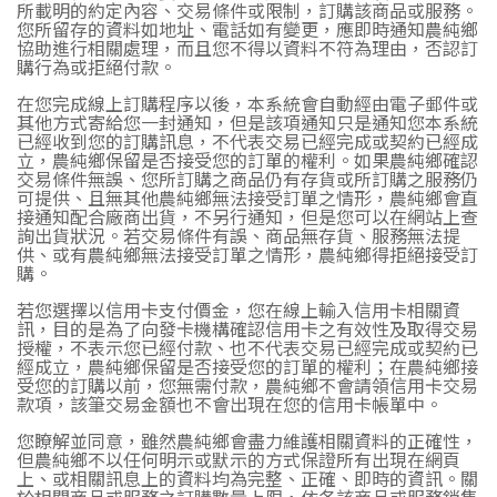
所載明的約定內容、交易條件或限制，訂購該商品或服務。
您所留存的資料如地址、電話如有變更，應即時通知農純鄉
協助進行相關處理，而且您不得以資料不符為理由，否認訂
購行為或拒絕付款。
在您完成線上訂購程序以後，本系統會自動經由電子郵件或
其他方式寄給您一封通知，但是該項通知只是通知您本系統
已經收到您的訂購訊息，不代表交易已經完成或契約已經成
立，農純鄉保留是否接受您的訂單的權利。如果農純鄉確認
交易條件無誤、您所訂購之商品仍有存貨或所訂購之服務仍
可提供、且無其他農純鄉無法接受訂單之情形，農純鄉會直
接通知配合廠商出貨，不另行通知，但是您可以在網站上查
詢出貨狀況。若交易條件有誤、商品無存貨、服務無法提
供、或有農純鄉無法接受訂單之情形，農純鄉得拒絕接受訂
購。
若您選擇以信用卡支付價金，您在線上輸入信用卡相關資
訊，目的是為了向發卡機構確認信用卡之有效性及取得交易
授權，不表示您已經付款、也不代表交易已經完成或契約已
經成立，農純鄉保留是否接受您的訂單的權利；在農純鄉接
受您的訂購以前，您無需付款，農純鄉不會請領信用卡交易
款項，該筆交易金額也不會出現在您的信用卡帳單中。
您瞭解並同意，雖然農純鄉會盡力維護相關資料的正確性，
但農純鄉不以任何明示或默示的方式保證所有出現在網頁
上、或相關訊息上的資料均為完整、正確、即時的資訊。關