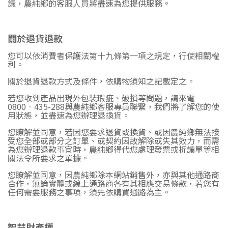
議，農純鄉的客服人員將盡速為您提供服務。
關於退貨退款
您可以依消費者保護法第十九條第一項之規定，行使相關權
利。
關於退貨退款方式及條件，依購物須知之記載定之。
若您收到產品出現外包裝瑕疵、破損等問題，請來電
0800
‐
435-288
與農純鄉客服專員聯繫，我們將了解您的使
用狀態，並盡速為您辦理退換貨。
您瞭解並同意，若因您要求退貨或換貨、或因農純鄉無法接
受您全部或部分之訂單、或契約因故解除或失其效力，而需
為您辦理退款事宜時，農純鄉得代您處理發票或折讓單等相
關法令所要求之單據。
您瞭解並同意，因農純鄉除本網站銷售外，亦與其他通路商
合作，無論實體或線上通路商各有其相應交易條款，若您有
任何需要服務之事項，須先依購買通路為主。
智慧財產權