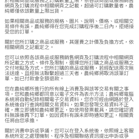
於相關商品或服務之訂購數量上限，依各該商品或服務銷售
網頁及訂購流程中相關網頁之記載，超過可訂購數量者，農
純鄉僅依該數量上限出貨。
如果相關商品或服務的規格、圖片、說明、價格、或相關交
易條件有誤，農純鄉得在您完成訂購程序後二日內，拒絕接
受您的訂單。
關於您所訂購之商品或服務，其運費之計價及負擔方式，依
相關網頁之記載定之。
您可以依照各該商品或服務銷售網頁及訂購流程中相關網頁
所記載之方式、條件及限制，選擇您所訂購之商品或服務之
交付地點及方式。您所訂購的商品或服務，若經配送兩次無
法送達、且經無法聯繫超過三天者，農純鄉將取消該筆訂
單、如已付款會全額退款。
您在農純鄉所進行的所有線上消費及與該等交易有關之事
項，您和農純鄉都同意以電子文件為表示方法；農純鄉電腦
系統將自動紀錄相關電子交易資料，您亦可經由網路於登入
系統後自行查詢相關交易資料，如果您發現交易資料不正
確，應立即通知農純鄉更正，如使用發票載具，請您確認資
料無誤後再下訂單，如因資料有誤未即時通知更正，相關責
任將由您承擔。
關於消費申訴或爭議，您可以在登入系統後，依照線上客服
系統所定之處理機制、程序及相關聯絡資訊提出申訴或爭