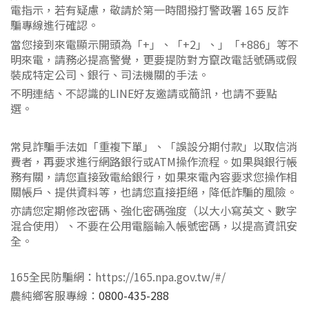
0
電指示，若有疑慮，敬請於第一時間
撥打警政署 165 反詐
騙專線進行確認。
當您接到來電顯示開頭為「+」、「+2」、」「+886」等不
明來電，請務必提高警覺，更要提防對方竄改電話號碼或假
裝成特定公司、銀行、司法機關的手法。
不明連結、不認識的LINE好友邀請或簡訊，也請不要點
選。
常見詐騙手法如「重複下單」、「誤設分期付款」以取信消
費者，再要求進行網路銀行或ATM操作流程。如果與銀行帳
務有關，請您直接致電給銀行，如果來電內容要求您操作相
關帳戶、提供資料等，也請您直接拒絕，降低詐騙的風險。
亦請您定期修改密碼、強化密碼強度（以大小寫英文、數字
混合使用）、不要在公用電腦輸入帳號密碼，以提高資訊安
全。
165全民防騙網：
https://165.npa.gov.tw/#/
農純鄉客服專線：
0800-435-288