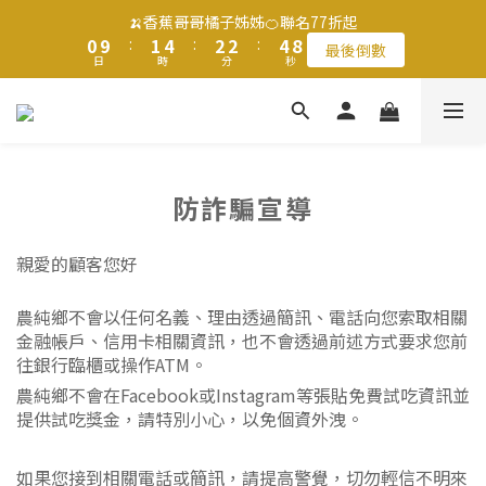
1
1
2
2
5
5
3
3
3
3
5
5
8
8
🍌香蕉哥哥橘子姊姊🍊聯名77折起
🍌香蕉哥哥橘子姊姊🍊聯名77折起
0
0
9
9
:
:
1
1
4
4
:
:
2
2
2
2
:
:
4
4
7
7
最後倒數
最後倒數
9
日
日
時
時
分
分
秒
秒
8
8
0
0
3
3
1
1
1
1
3
3
6
6
8
9
7
7
2
2
0
0
0
0
2
2
5
5
7
8
9
9
6
6
1
1
1
1
4
4
滿$1250免運費 立即選購>
6
7
8
8
5
5
0
0
0
0
3
3
5
6
9
7
7
9
4
4
2
2
4
5
8
6
6
8
3
3
1
1
父親節送健康 禮盒$1080起 >
防詐騙宣導
3
4
7
5
5
7
2
2
0
0
2
3
6
4
4
6
9
1
1
1
2
5
3
3
5
8
🍌香蕉哥哥橘子姊姊🍊聯名77折起
0
0
親愛的顧客您好
0
9
:
1
4
:
2
2
:
4
7
最後倒數
日
時
分
秒
8
0
3
1
1
3
6
農純鄉
不會以任何名義、理由透過簡訊、電話向您索取相關
7
2
0
0
2
5
金融帳戶、信用卡相關資訊，也不會透過前述方式要求您前
6
1
1
4
往銀行臨櫃或操作ATM。
5
0
0
3
農純鄉不會在Facebook或Instagram等張貼免費試吃資訊並
4
2
提供試吃獎金，請特別小心，以免個資外洩。
3
1
2
0
1
如果您接到相關電話或簡訊，請提高警覺，切勿輕信不明來